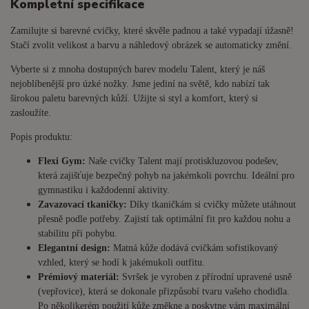
Kompletní specifikace
Zamilujte si barevné cvičky, které skvěle padnou a také vypadají úžasně!
Stačí zvolit velikost a barvu a náhledový obrázek se automaticky změní.
Vyberte si z mnoha dostupných barev modelu Talent, který je náš
nejoblíbenější pro úzké nožky. Jsme jediní na světě, kdo nabízí tak
širokou paletu barevných kůží. Užijte si styl a komfort, který si
zasloužíte.
Popis produktu:
Flexi Gym:
Naše cvičky Talent mají protiskluzovou podešev,
která zajišťuje bezpečný pohyb na jakémkoli povrchu. Ideální pro
gymnastiku i každodenní aktivity.
Zavazovací tkaničky:
Díky tkaničkám si cvičky můžete utáhnout
přesně podle potřeby. Zajistí tak optimální fit pro každou nohu a
stabilitu při pohybu.
Elegantní design:
Matná kůže dodává cvičkám sofistikovaný
vzhled, který se hodí k jakémukoli outfitu.
Prémiový materiál:
Svršek je vyroben z přírodní upravené usně
(vepřovice), která se dokonale přizpůsobí tvaru vašeho chodidla.
Po několikerém použití kůže změkne a poskytne vám maximální