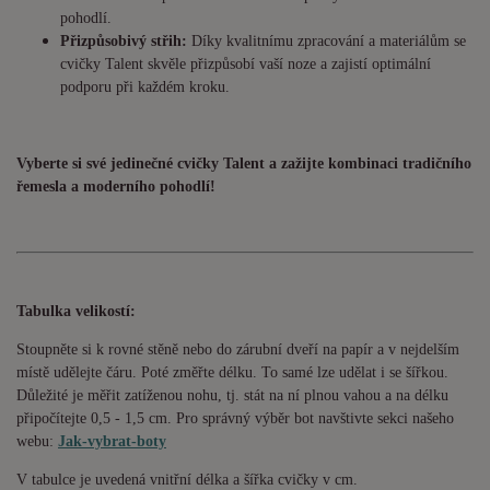
pohodlí.
Přizpůsobivý střih:
Díky kvalitnímu zpracování a materiálům se
cvičky Talent skvěle přizpůsobí vaší noze a zajistí optimální
podporu při každém kroku.
Vyberte si své jedinečné cvičky Talent a zažijte kombinaci tradičního
řemesla a moderního pohodlí!
Tabulka velikostí:
Stoupněte si k rovné stěně nebo do zárubní dveří na papír a v nejdelším
místě udělejte čáru. Poté změřte délku. To samé lze udělat i se šířkou.
Důležité je měřit zatíženou nohu, tj. stát na ní plnou vahou a na délku
připočítejte 0,5 - 1,5 cm. Pro správný výběr bot navštivte sekci našeho
webu:
Jak-vybrat-boty
V tabulce je uvedená vnitřní délka a šířka cvičky v cm.