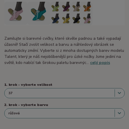
Zamilujte si barevné cvičky, které skvěle padnou a také vypadají
úžasně! Stačí zvolit velikost a barvu a náhledový obrázek se
automaticky změní. Vyberte si z mnoha dostupných barev modelu
Talent, který je náš nejoblíbenější pro úzké nožky. Jsme jediní na
světě, kdo nabízí tak širokou paletu barevnýc...
celý popis
1. krok - vyberte velikost
2. krok - vyberte barvu