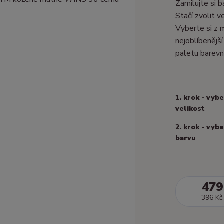
Zamilujte si 
Stačí zvolit 
Vyberte si z 
nejoblíbenější
paletu barevn
1. krok - vyb
velikost
2. krok - vyb
barvu
479
396 Kč