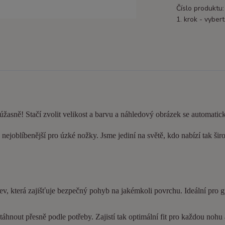
Číslo produktu:
1. krok - vybert
 úžasně! Stačí zvolit velikost a barvu a náhledový obrázek se automatic
nejoblíbenější pro úzké nožky. Jsme jediní na světě, kdo nabízí tak šir
ev, která zajišťuje bezpečný pohyb na jakémkoli povrchu. Ideální pro 
hnout přesně podle potřeby. Zajistí tak optimální fit pro každou nohu a