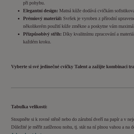
při pohybu.
Elegantní design:
Matná kůže dodává cvičkám sofistikovan
Prémiový materiál:
Svršek je vyroben z přírodní upravené
několikerém použití kůže změkne a poskytne vám maximál
Přizpůsobivý střih:
Díky kvalitnímu zpracování a materiál
každém kroku.
Vyberte si své jedinečné cvičky Talent a zažijte kombinaci t
Tabulka velikostí:
Stoupněte si k rovné stěně nebo do zárubní dveří na papír a v nejd
Důležité je měřit zatíženou nohu, tj. stát na ní plnou vahou a na 