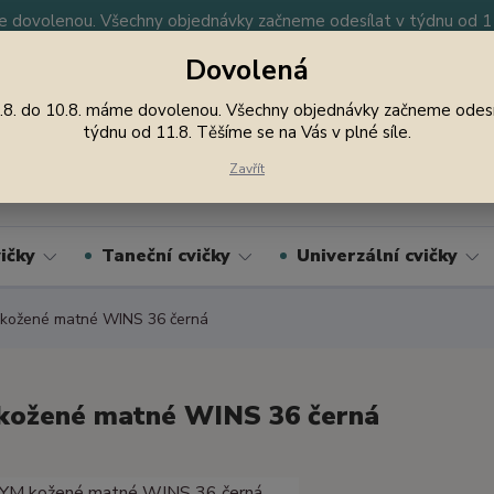
 dovolenou. Všechny objednávky začneme odesílat v týdnu od 11.
Dovolená
y
Nevíte si rady? Zavolejte.
605 747 185
Jsme
.8. do 10.8. máme dovolenou. Všechny objednávky začneme odesí
týdnu od 11.8. Těšíme se na Vás v plné síle.
Hledat
Zavřít
ičky
Taneční cvičky
Univerzální cvičky
kožené matné WINS 36 černá
kožené matné WINS 36 černá