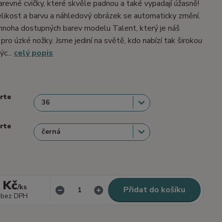
barevné cvičky, které skvěle padnou a také vypadají úžasně!
velikost a barvu a náhledový obrázek se automaticky změní.
mnoha dostupných barev modelu Talent, který je náš
 pro úzké nožky. Jsme jediní na světě, kdo nabízí tak širokou
ýc...
celý popis
erte
erte
 Kč
/
ks
Přidat do košíku
bez DPH