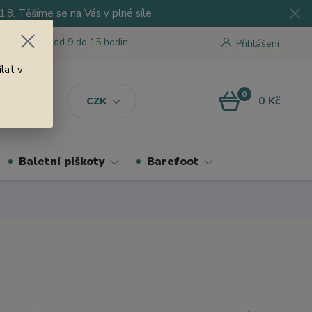
8. Těšíme se na Vás v plné síle.
 tu pro Vás od 9 do 15 hodin
Přihlášení
lat v
0
0 Kč
CZK
Baletní piškoty
Barefoot