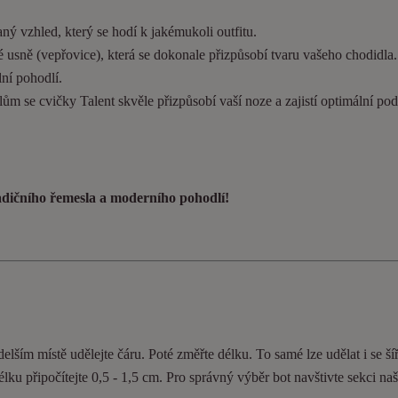
ý vzhled, který se hodí k jakémukoli outfitu.
 usně (vepřovice), která se dokonale přizpůsobí tvaru vašeho chodidla
ní pohodlí.
ům se cvičky Talent skvěle přizpůsobí vaší noze a zajistí optimální pod
radičního řemesla a moderního pohodlí!
elším místě udělejte čáru. Poté změřte délku. To samé lze udělat i se ší
délku připočítejte 0,5 - 1,5 cm. Pro správný výběr bot navštivte sekci n