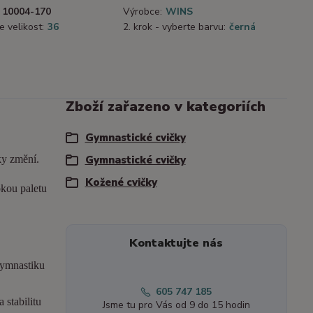
10004-170
Výrobce:
WINS
e velikost:
36
2. krok - vyberte barvu:
černá
Zboží zařazeno v kategoriích
Gymnastické cvičky
ky změní.
Gymnastické cvičky
Kožené cvičky
okou paletu
Kontaktujte nás
gymnastiku
605 747 185
 stabilitu
Jsme tu pro Vás od 9 do 15 hodin