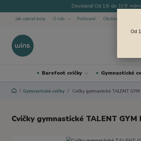
Dovolená! Od 1.8. do 10.8. máme
Jak vybrat boty
O nás
Poštovné
Obchodní podmínk
Od 1
Barefoot cvičky
Gymnastické cv
Gymnastické cvičky
Cvičky gymnastické TALENT GYM 
Cvičky gymnastické TALENT GYM 