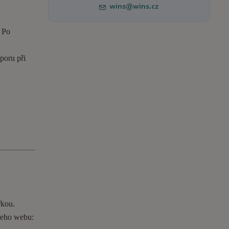
wins@wins.cz
. Po
poru při
řkou.
ašeho webu: