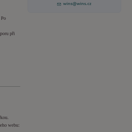
wins@wins.cz
. Po
poru při
řkou.
ašeho webu: