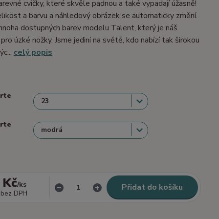
barevné cvičky, které skvěle padnou a také vypadají úžasně!
velikost a barvu a náhledový obrázek se automaticky změní.
mnoha dostupných barev modelu Talent, který je náš
 pro úzké nožky. Jsme jediní na světě, kdo nabízí tak širokou
ýc...
celý popis
erte
erte
 Kč
/
ks
Přidat do košíku
bez DPH