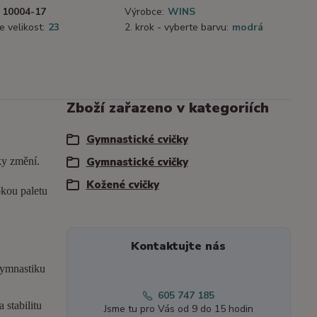
10004-17
Výrobce:
WINS
e velikost:
23
2. krok - vyberte barvu:
modrá
Zboží zařazeno v kategoriích
Gymnastické cvičky
ky změní.
Gymnastické cvičky
Kožené cvičky
okou paletu
Kontaktujte nás
gymnastiku
605 747 185
 stabilitu
Jsme tu pro Vás od 9 do 15 hodin