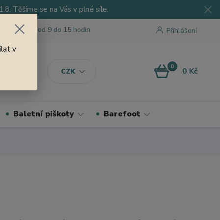
8. Těšíme se na Vás v plné síle.
 tu pro Vás od 9 do 15 hodin
Přihlášení
lat v
0
0 Kč
CZK
Baletní piškoty
Barefoot