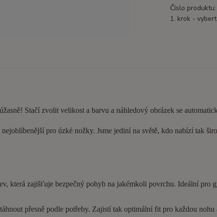
Číslo produktu:
1. krok - vybert
 úžasně! Stačí zvolit velikost a barvu a náhledový obrázek se automatic
nejoblíbenější pro úzké nožky. Jsme jediní na světě, kdo nabízí tak šir
ev, která zajišťuje bezpečný pohyb na jakémkoli povrchu. Ideální pro 
hnout přesně podle potřeby. Zajistí tak optimální fit pro každou nohu a