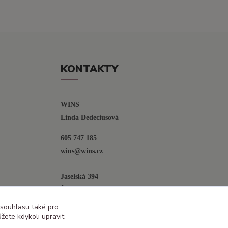
KONTAKTY
WINS
Linda Dedeciusová                             
605 747 185
wins@wins.cz                                         
Jaselská 394
Šenov u N. Jičína
742 42
 souhlasu také pro
žete kdykoli upravit