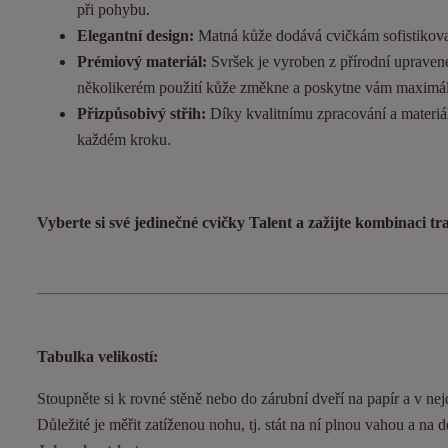
při pohybu.
Elegantní design:
Matná kůže dodává cvičkám sofistikovan
Prémiový materiál:
Svršek je vyroben z přírodní upravené
několikerém použití kůže změkne a poskytne vám maximál
Přizpůsobivý střih:
Díky kvalitnímu zpracování a materiál
každém kroku.
Vyberte si své jedinečné cvičky Talent a zažijte kombinaci t
Tabulka velikostí:
Stoupněte si k rovné stěně nebo do zárubní dveří na papír a v nejd
Důležité je měřit zatíženou nohu, tj. stát na ní plnou vahou a na 