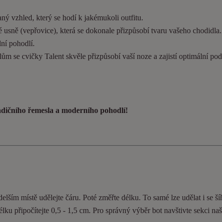
ý vzhled, který se hodí k jakémukoli outfitu.
 usně (vepřovice), která se dokonale přizpůsobí tvaru vašeho chodidla
ní pohodlí.
ům se cvičky Talent skvěle přizpůsobí vaší noze a zajistí optimální pod
radičního řemesla a moderního pohodlí!
elším místě udělejte čáru. Poté změřte délku. To samé lze udělat i se ší
délku připočítejte 0,5 - 1,5 cm. Pro správný výběr bot navštivte sekci n