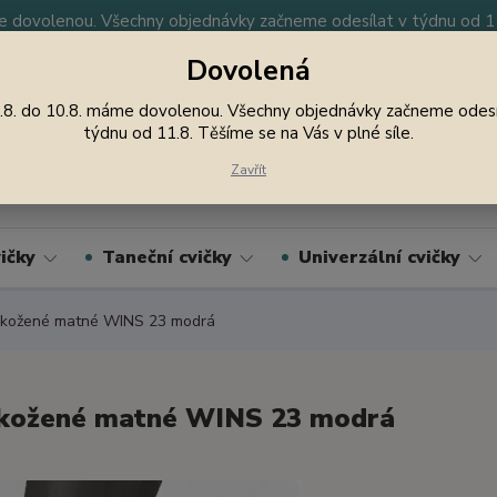
 dovolenou. Všechny objednávky začneme odesílat v týdnu od 11.
Dovolená
y
Nevíte si rady? Zavolejte.
605 747 185
Jsme
.8. do 10.8. máme dovolenou. Všechny objednávky začneme odesí
týdnu od 11.8. Těšíme se na Vás v plné síle.
Hledat
Zavřít
ičky
Taneční cvičky
Univerzální cvičky
 kožené matné WINS 23 modrá
kožené matné WINS 23 modrá