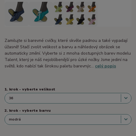
Zamilujte si barevné cvičky, které skvěle padnou a také vypadají
úžasně! Stačí zvolit velikost a barvu a náhledový obrázek se
automaticky změní. Vyberte si z mnoha dostupných barev modelu
Talent, který je náš nejoblíbenější pro úzké nožky. Jsme jediní na
světě, kdo nabízí tak širokou paletu barevnýc...
celý popis
1. krok - vyberte velikost
2. krok - vyberte barvu