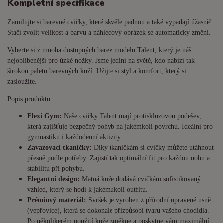
Kompletní specifikace
Zamilujte si barevné cvičky, které skvěle padnou a také vypadají úžasně!
Stačí zvolit velikost a barvu a náhledový obrázek se automaticky změní.
Vyberte si z mnoha dostupných barev modelu Talent, který je náš
nejoblíbenější pro úzké nožky. Jsme jediní na světě, kdo nabízí tak
širokou paletu barevných kůží. Užijte si styl a komfort, který si
zasloužíte.
Popis produktu:
Flexi Gym:
Naše cvičky Talent mají protiskluzovou podešev,
která zajišťuje bezpečný pohyb na jakémkoli povrchu. Ideální pro
gymnastiku i každodenní aktivity.
Zavazovací tkaničky:
Díky tkaničkám si cvičky můžete utáhnout
přesně podle potřeby. Zajistí tak optimální fit pro každou nohu a
stabilitu při pohybu.
Elegantní design:
Matná kůže dodává cvičkám sofistikovaný
vzhled, který se hodí k jakémukoli outfitu.
Prémiový materiál:
Svršek je vyroben z přírodní upravené usně
(vepřovice), která se dokonale přizpůsobí tvaru vašeho chodidla.
Po několikerém použití kůže změkne a poskytne vám maximální