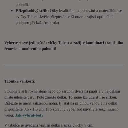
pohodlí.
Přizpůsobivý střih:
Díky kvalitnímu zpracování a materiálům se
cvičky Talent skvěle přizpůsobí vaší noze a zajistí optimální
podporu při každém kroku.
Vyberte si své jedinečné cvičky Talent a zažijte kombinaci tradičního
řemesla a moderního pohodlí!
Tabulka velikostí:
Stoupněte si k rovné stěně nebo do zárubní dveří na papír a v nejdelším
místě udělejte čáru. Poté změřte délku. To samé lze udělat i se šířkou.
Důležité je měřit zatíženou nohu, tj. stát na ní plnou vahou a na délku
připočítejte 0,5 - 1,5 cm. Pro správný výběr bot navštivte sekci našeho
webu:
Jak-vybrat-boty
V tabulce je uvedená vnitřní délka a šířka cvičky v cm.