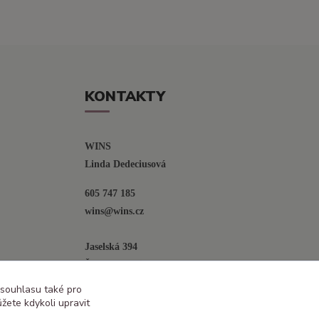
KONTAKTY
WINS
Linda Dedeciusová                             
605 747 185
wins@wins.cz                                         
Jaselská 394
Šenov u N. Jičína
742 42
 souhlasu také pro
žete kdykoli upravit