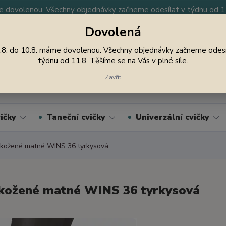
 dovolenou. Všechny objednávky začneme odesílat v týdnu od 11.
Dovolená
y
Nevíte si rady? Zavolejte.
605 747 185
Jsme
.8. do 10.8. máme dovolenou. Všechny objednávky začneme odesí
týdnu od 11.8. Těšíme se na Vás v plné síle.
Hledat
Zavřít
ičky
Taneční cvičky
Univerzální cvičky
kožené matné WINS 36 tyrkysová
kožené matné WINS 36 tyrkysová