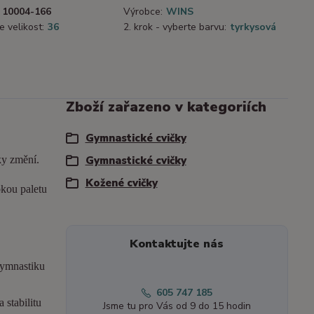
10004-166
Výrobce:
WINS
e velikost:
36
2. krok - vyberte barvu:
tyrkysová
Zboží zařazeno v kategoriích
Gymnastické cvičky
ky změní.
Gymnastické cvičky
Kožené cvičky
okou paletu
Kontaktujte nás
gymnastiku
605 747 185
 stabilitu
Jsme tu pro Vás od 9 do 15 hodin