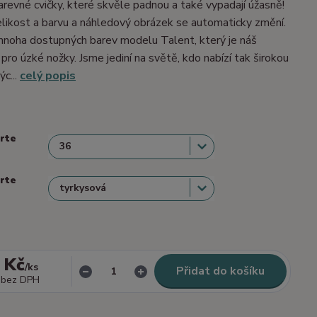
barevné cvičky, které skvěle padnou a také vypadají úžasně!
velikost a barvu a náhledový obrázek se automaticky změní.
mnoha dostupných barev modelu Talent, který je náš
 pro úzké nožky. Jsme jediní na světě, kdo nabízí tak širokou
ýc...
celý popis
erte
erte
 Kč
/
ks
Přidat do košíku
bez DPH