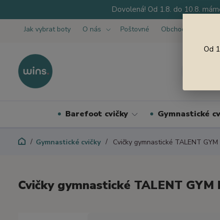
Dovolená! Od 1.8. do 10.8. máme
Jak vybrat boty
O nás
Poštovné
Obchodní podmínk
Od 1
Barefoot cvičky
Gymnastické cv
Gymnastické cvičky
Cvičky gymnastické TALENT GYM 
Cvičky gymnastické TALENT GYM 