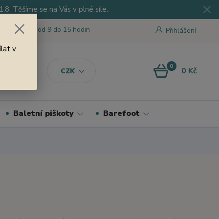
8. Těšíme se na Vás v plné síle.
 tu pro Vás od 9 do 15 hodin
Přihlášení
lat v
0
0 Kč
CZK
Baletní piškoty
Barefoot