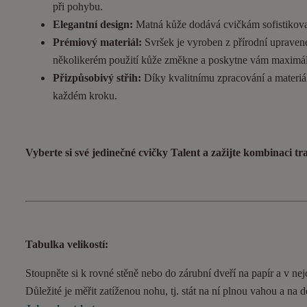
při pohybu.
Elegantní design:
Matná kůže dodává cvičkám sofistikovan
Prémiový materiál:
Svršek je vyroben z přírodní upravené
několikerém použití kůže změkne a poskytne vám maximál
Přizpůsobivý střih:
Díky kvalitnímu zpracování a materiál
každém kroku.
Vyberte si své jedinečné cvičky Talent a zažijte kombinaci t
Tabulka velikostí:
Stoupněte si k rovné stěně nebo do zárubní dveří na papír a v nejd
Důležité je měřit zatíženou nohu, tj. stát na ní plnou vahou a na 