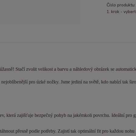
Číslo produktu:
1. krok - vybert
 úžasně! Stačí zvolit velikost a barvu a náhledový obrázek se automatic
nejoblíbenější pro úzké nožky. Jsme jediní na světě, kdo nabízí tak šir
ev, která zajišťuje bezpečný pohyb na jakémkoli povrchu. Ideální pro 
hnout přesně podle potřeby. Zajistí tak optimální fit pro každou nohu a