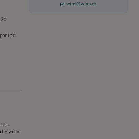
wins@wins.cz
. Po
poru při
řkou.
ašeho webu: