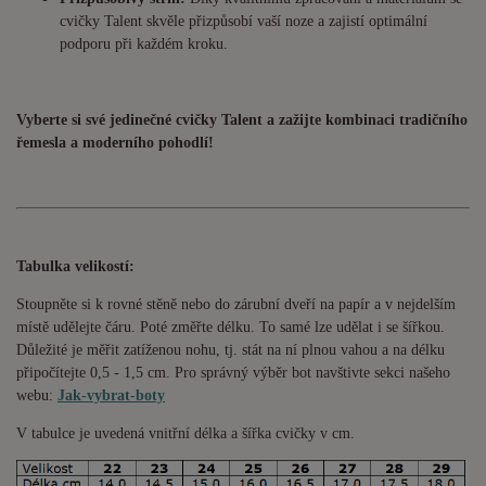
cvičky Talent skvěle přizpůsobí vaší noze a zajistí optimální
podporu při každém kroku.
Vyberte si své jedinečné cvičky Talent a zažijte kombinaci tradičního
řemesla a moderního pohodlí!
Tabulka velikostí:
Stoupněte si k rovné stěně nebo do zárubní dveří na papír a v nejdelším
místě udělejte čáru. Poté změřte délku. To samé lze udělat i se šířkou.
Důležité je měřit zatíženou nohu, tj. stát na ní plnou vahou a na délku
připočítejte 0,5 - 1,5 cm. Pro správný výběr bot navštivte sekci našeho
webu:
Jak-vybrat-boty
V tabulce je uvedená vnitřní délka a šířka cvičky v cm.