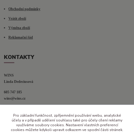
Obchodní podmínky
Vrátit zboží
Výměna zboží
Reklamační řád
KONTAKTY
WINS
Linda Dedeciusová                             
605 747 185
wins@wins.cz                                         
Jaselská 394
Pro základní funkčnost, zpříjemnění používání webu, analytické
Šenov u N. Jičína
účely a v případě udělení souhlasu také pro účely cílení reklamy
742 42
využíváme soubory cookies. Nastavení vlastních preferencí
cookies můžete kdykoli upravit odkazem ve spodní části stránek.