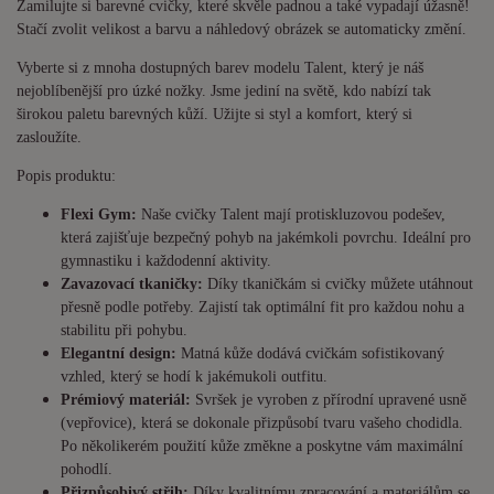
Zamilujte si barevné cvičky, které skvěle padnou a také vypadají úžasně!
Stačí zvolit velikost a barvu a náhledový obrázek se automaticky změní.
Vyberte si z mnoha dostupných barev modelu Talent, který je náš
nejoblíbenější pro úzké nožky. Jsme jediní na světě, kdo nabízí tak
širokou paletu barevných kůží. Užijte si styl a komfort, který si
zasloužíte.
Popis produktu:
Flexi Gym:
Naše cvičky Talent mají protiskluzovou podešev,
která zajišťuje bezpečný pohyb na jakémkoli povrchu. Ideální pro
gymnastiku i každodenní aktivity.
Zavazovací tkaničky:
Díky tkaničkám si cvičky můžete utáhnout
přesně podle potřeby. Zajistí tak optimální fit pro každou nohu a
stabilitu při pohybu.
Elegantní design:
Matná kůže dodává cvičkám sofistikovaný
vzhled, který se hodí k jakémukoli outfitu.
Prémiový materiál:
Svršek je vyroben z přírodní upravené usně
(vepřovice), která se dokonale přizpůsobí tvaru vašeho chodidla.
Po několikerém použití kůže změkne a poskytne vám maximální
pohodlí.
Přizpůsobivý střih:
Díky kvalitnímu zpracování a materiálům se