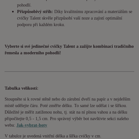
pohodlí.
Přizpůsobivý střih:
Díky kvalitnímu zpracování a materiálům se
cvičky Talent skvěle přizpůsobí vaší noze a zajistí optimální
podporu při každém kroku.
Vyberte si své jedinečné cvičky Talent a zažijte kombinaci tradičního
řemesla a moderního pohodlí!
Tabulka velikostí:
Stoupněte si k rovné stěně nebo do zárubní dveří na papír a v nejdelším
místě udělejte čáru. Poté změřte délku. To samé lze udělat i se šířkou.
Důležité je měřit zatíženou nohu, tj. stát na ní plnou vahou a na délku
připočítejte 0,5 - 1,5 cm. Pro správný výběr bot navštivte sekci našeho
webu:
Jak-vybrat-boty
V tabulce je uvedená vnitřní délka a šířka cvičky v cm.