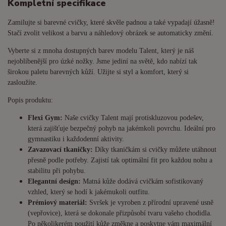
Kompletní specifikace
Zamilujte si barevné cvičky, které skvěle padnou a také vypadají úžasně!
Stačí zvolit velikost a barvu a náhledový obrázek se automaticky změní.
Vyberte si z mnoha dostupných barev modelu Talent, který je náš
nejoblíbenější pro úzké nožky. Jsme jediní na světě, kdo nabízí tak
širokou paletu barevných kůží. Užijte si styl a komfort, který si
zasloužíte.
Popis produktu:
Flexi Gym:
Naše cvičky Talent mají protiskluzovou podešev,
která zajišťuje bezpečný pohyb na jakémkoli povrchu. Ideální pro
gymnastiku i každodenní aktivity.
Zavazovací tkaničky:
Díky tkaničkám si cvičky můžete utáhnout
přesně podle potřeby. Zajistí tak optimální fit pro každou nohu a
stabilitu při pohybu.
Elegantní design:
Matná kůže dodává cvičkám sofistikovaný
vzhled, který se hodí k jakémukoli outfitu.
Prémiový materiál:
Svršek je vyroben z přírodní upravené usně
(vepřovice), která se dokonale přizpůsobí tvaru vašeho chodidla.
Po několikerém použití kůže změkne a poskytne vám maximální