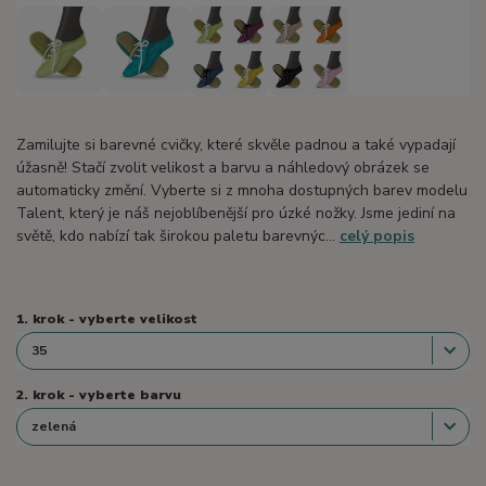
Zamilujte si barevné cvičky, které skvěle padnou a také vypadají
úžasně! Stačí zvolit velikost a barvu a náhledový obrázek se
automaticky změní. Vyberte si z mnoha dostupných barev modelu
Talent, který je náš nejoblíbenější pro úzké nožky. Jsme jediní na
světě, kdo nabízí tak širokou paletu barevnýc...
celý popis
1. krok - vyberte velikost
2. krok - vyberte barvu