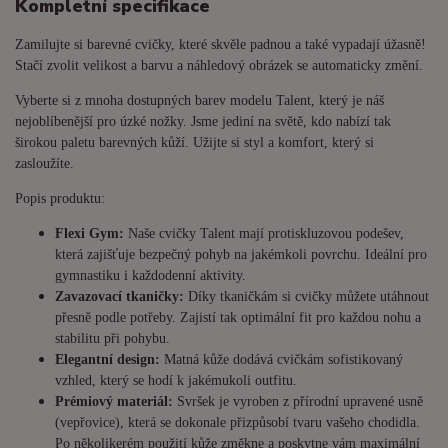
Kompletní specifikace
Zamilujte si barevné cvičky, které skvěle padnou a také vypadají úžasně!
Stačí zvolit velikost a barvu a náhledový obrázek se automaticky změní.
Vyberte si z mnoha dostupných barev modelu Talent, který je náš
nejoblíbenější pro úzké nožky. Jsme jediní na světě, kdo nabízí tak
širokou paletu barevných kůží. Užijte si styl a komfort, který si
zasloužíte.
Popis produktu:
Flexi Gym:
Naše cvičky Talent mají protiskluzovou podešev,
která zajišťuje bezpečný pohyb na jakémkoli povrchu. Ideální pro
gymnastiku i každodenní aktivity.
Zavazovací tkaničky:
Díky tkaničkám si cvičky můžete utáhnout
přesně podle potřeby. Zajistí tak optimální fit pro každou nohu a
stabilitu při pohybu.
Elegantní design:
Matná kůže dodává cvičkám sofistikovaný
vzhled, který se hodí k jakémukoli outfitu.
Prémiový materiál:
Svršek je vyroben z přírodní upravené usně
(vepřovice), která se dokonale přizpůsobí tvaru vašeho chodidla.
Po několikerém použití kůže změkne a poskytne vám maximální