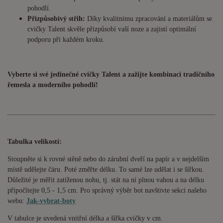
pohodlí.
Přizpůsobivý střih:
Díky kvalitnímu zpracování a materiálům se
cvičky Talent skvěle přizpůsobí vaší noze a zajistí optimální
podporu při každém kroku.
Vyberte si své jedinečné cvičky Talent a zažijte kombinaci tradičního
řemesla a moderního pohodlí!
Tabulka velikostí:
Stoupněte si k rovné stěně nebo do zárubní dveří na papír a v nejdelším
místě udělejte čáru. Poté změřte délku. To samé lze udělat i se šířkou.
Důležité je měřit zatíženou nohu, tj. stát na ní plnou vahou a na délku
připočítejte 0,5 - 1,5 cm. Pro správný výběr bot navštivte sekci našeho
webu:
Jak-vybrat-boty
V tabulce je uvedená vnitřní délka a šířka cvičky v cm.