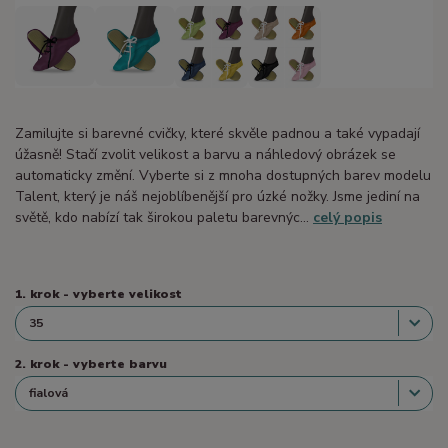
Zamilujte si barevné cvičky, které skvěle padnou a také vypadají
úžasně! Stačí zvolit velikost a barvu a náhledový obrázek se
automaticky změní. Vyberte si z mnoha dostupných barev modelu
Talent, který je náš nejoblíbenější pro úzké nožky. Jsme jediní na
světě, kdo nabízí tak širokou paletu barevnýc...
celý popis
1. krok - vyberte velikost
2. krok - vyberte barvu