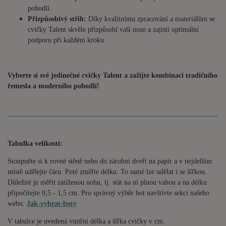
pohodlí.
Přizpůsobivý střih:
Díky kvalitnímu zpracování a materiálům se
cvičky Talent skvěle přizpůsobí vaší noze a zajistí optimální
podporu při každém kroku.
Vyberte si své jedinečné cvičky Talent a zažijte kombinaci tradičního
řemesla a moderního pohodlí!
Tabulka velikostí:
Stoupněte si k rovné stěně nebo do zárubní dveří na papír a v nejdelším
místě udělejte čáru. Poté změřte délku. To samé lze udělat i se šířkou.
Důležité je měřit zatíženou nohu, tj. stát na ní plnou vahou a na délku
připočítejte 0,5 - 1,5 cm. Pro správný výběr bot navštivte sekci našeho
webu:
Jak-vybrat-boty
V tabulce je uvedená vnitřní délka a šířka cvičky v cm.