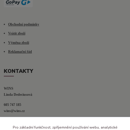
Obchodní podmínky
Vrátit zboží
Výměna zboží
Reklamační řád
KONTAKTY
WINS
Linda Dedeciusová                             
605 747 185
wins@wins.cz                                         
Jaselská 394
Pro základní funkčnost, zpříjemnění používání webu, analytické
Šenov u N. Jičína