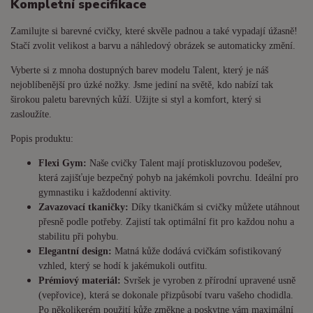
Kompletní specifikace
Zamilujte si barevné cvičky, které skvěle padnou a také vypadají úžasně!
Stačí zvolit velikost a barvu a náhledový obrázek se automaticky změní.
Vyberte si z mnoha dostupných barev modelu Talent, který je náš
nejoblíbenější pro úzké nožky. Jsme jediní na světě, kdo nabízí tak
širokou paletu barevných kůží. Užijte si styl a komfort, který si
zasloužíte.
Popis produktu:
Flexi Gym:
Naše cvičky Talent mají protiskluzovou podešev,
která zajišťuje bezpečný pohyb na jakémkoli povrchu. Ideální pro
gymnastiku i každodenní aktivity.
Zavazovací tkaničky:
Díky tkaničkám si cvičky můžete utáhnout
přesně podle potřeby. Zajistí tak optimální fit pro každou nohu a
stabilitu při pohybu.
Elegantní design:
Matná kůže dodává cvičkám sofistikovaný
vzhled, který se hodí k jakémukoli outfitu.
Prémiový materiál:
Svršek je vyroben z přírodní upravené usně
(vepřovice), která se dokonale přizpůsobí tvaru vašeho chodidla.
Po několikerém použití kůže změkne a poskytne vám maximální