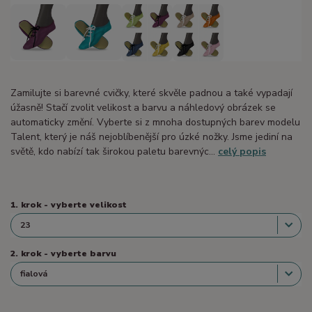
Zamilujte si barevné cvičky, které skvěle padnou a také vypadají
úžasně! Stačí zvolit velikost a barvu a náhledový obrázek se
automaticky změní. Vyberte si z mnoha dostupných barev modelu
Talent, který je náš nejoblíbenější pro úzké nožky. Jsme jediní na
světě, kdo nabízí tak širokou paletu barevnýc...
celý popis
1. krok - vyberte velikost
2. krok - vyberte barvu