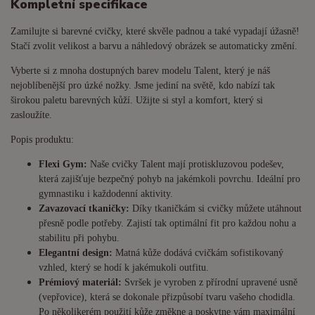
Kompletní specifikace
Zamilujte si barevné cvičky, které skvěle padnou a také vypadají úžasně!
Stačí zvolit velikost a barvu a náhledový obrázek se automaticky změní.
Vyberte si z mnoha dostupných barev modelu Talent, který je náš
nejoblíbenější pro úzké nožky. Jsme jediní na světě, kdo nabízí tak
širokou paletu barevných kůží. Užijte si styl a komfort, který si
zasloužíte.
Popis produktu:
Flexi Gym:
Naše cvičky Talent mají protiskluzovou podešev,
která zajišťuje bezpečný pohyb na jakémkoli povrchu. Ideální pro
gymnastiku i každodenní aktivity.
Zavazovací tkaničky:
Díky tkaničkám si cvičky můžete utáhnout
přesně podle potřeby. Zajistí tak optimální fit pro každou nohu a
stabilitu při pohybu.
Elegantní design:
Matná kůže dodává cvičkám sofistikovaný
vzhled, který se hodí k jakémukoli outfitu.
Prémiový materiál:
Svršek je vyroben z přírodní upravené usně
(vepřovice), která se dokonale přizpůsobí tvaru vašeho chodidla.
Po několikerém použití kůže změkne a poskytne vám maximální