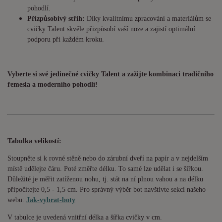
pohodlí.
Přizpůsobivý střih:
Díky kvalitnímu zpracování a materiálům se
cvičky Talent skvěle přizpůsobí vaší noze a zajistí optimální
podporu při každém kroku.
Vyberte si své jedinečné cvičky Talent a zažijte kombinaci tradičního
řemesla a moderního pohodlí!
Tabulka velikostí:
Stoupněte si k rovné stěně nebo do zárubní dveří na papír a v nejdelším
místě udělejte čáru. Poté změřte délku. To samé lze udělat i se šířkou.
Důležité je měřit zatíženou nohu, tj. stát na ní plnou vahou a na délku
připočítejte 0,5 - 1,5 cm. Pro správný výběr bot navštivte sekci našeho
webu:
Jak-vybrat-boty
V tabulce je uvedená vnitřní délka a šířka cvičky v cm.