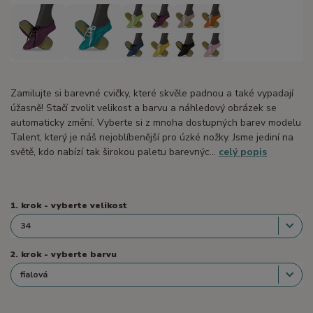
Zamilujte si barevné cvičky, které skvěle padnou a také vypadají
úžasně! Stačí zvolit velikost a barvu a náhledový obrázek se
automaticky změní. Vyberte si z mnoha dostupných barev modelu
Talent, který je náš nejoblíbenější pro úzké nožky. Jsme jediní na
světě, kdo nabízí tak širokou paletu barevnýc...
celý popis
1. krok - vyberte velikost
2. krok - vyberte barvu