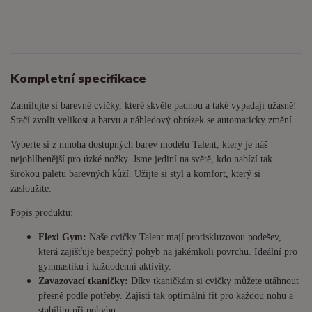
Kompletní specifikace
Zamilujte si barevné cvičky, které skvěle padnou a také vypadají úžasně!
Stačí zvolit velikost a barvu a náhledový obrázek se automaticky změní.
Vyberte si z mnoha dostupných barev modelu Talent, který je náš
nejoblíbenější pro úzké nožky. Jsme jediní na světě, kdo nabízí tak
širokou paletu barevných kůží. Užijte si styl a komfort, který si
zasloužíte.
Popis produktu:
Flexi Gym:
Naše cvičky Talent mají protiskluzovou podešev,
která zajišťuje bezpečný pohyb na jakémkoli povrchu. Ideální pro
gymnastiku i každodenní aktivity.
Zavazovací tkaničky:
Díky tkaničkám si cvičky můžete utáhnout
přesně podle potřeby. Zajistí tak optimální fit pro každou nohu a
stabilitu při pohybu.