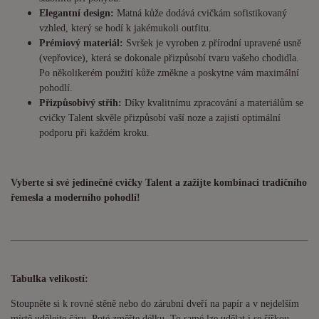
Elegantní design:
Matná kůže dodává cvičkám sofistikovaný
vzhled, který se hodí k jakémukoli outfitu.
Prémiový materiál:
Svršek je vyroben z přírodní upravené usně
(vepřovice), která se dokonale přizpůsobí tvaru vašeho chodidla.
Po několikerém použití kůže změkne a poskytne vám maximální
pohodlí.
Přizpůsobivý střih:
Díky kvalitnímu zpracování a materiálům se
cvičky Talent skvěle přizpůsobí vaší noze a zajistí optimální
podporu při každém kroku.
Vyberte si své jedinečné cvičky Talent a zažijte kombinaci tradičního
řemesla a moderního pohodlí!
Tabulka velikostí:
Stoupněte si k rovné stěně nebo do zárubní dveří na papír a v nejdelším
místě udělejte čáru. Poté změřte délku. To samé lze udělat i se šířkou.