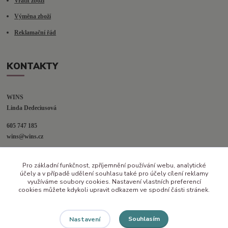
Vrátit zboží
Výměna zboží
Reklamační řád
KONTAKTY
WINS
Linda Dedeciusová                             
605 747 185
wins@wins.cz                                         
Jaselská 394
Pro základní funkčnost, zpříjemnění používání webu, analytické
Šenov u N. Jičína
účely a v případě udělení souhlasu také pro účely cílení reklamy
742 42
využíváme soubory cookies. Nastavení vlastních preferencí
cookies můžete kdykoli upravit odkazem ve spodní části stránek.
Souhlasím
Nastavení