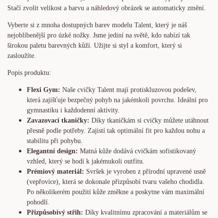
Stačí zvolit velikost a barvu a náhledový obrázek se automaticky změní.
Vyberte si z mnoha dostupných barev modelu Talent, který je náš
nejoblíbenější pro úzké nožky. Jsme jediní na světě, kdo nabízí tak
širokou paletu barevných kůží. Užijte si styl a komfort, který si
zasloužíte.
Popis produktu:
Flexi Gym:
Naše cvičky Talent mají protiskluzovou podešev,
která zajišťuje bezpečný pohyb na jakémkoli povrchu. Ideální pro
gymnastiku i každodenní aktivity.
Zavazovací tkaničky:
Díky tkaničkám si cvičky můžete utáhnout
přesně podle potřeby. Zajistí tak optimální fit pro každou nohu a
stabilitu při pohybu.
Elegantní design:
Matná kůže dodává cvičkám sofistikovaný
vzhled, který se hodí k jakémukoli outfitu.
Prémiový materiál:
Svršek je vyroben z přírodní upravené usně
(vepřovice), která se dokonale přizpůsobí tvaru vašeho chodidla.
Po několikerém použití kůže změkne a poskytne vám maximální
pohodlí.
Přizpůsobivý střih:
Díky kvalitnímu zpracování a materiálům se