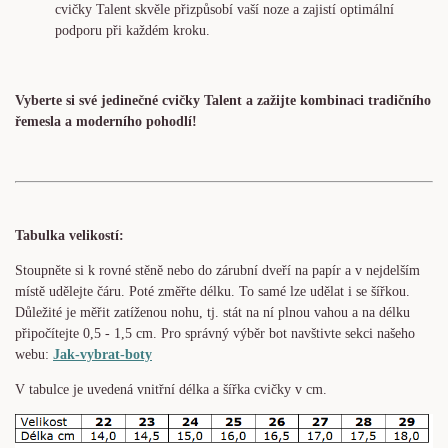
cvičky Talent skvěle přizpůsobí vaší noze a zajistí optimální
podporu při každém kroku.
Vyberte si své jedinečné cvičky Talent a zažijte kombinaci tradičního
řemesla a moderního pohodlí!
Tabulka velikostí:
Stoupněte si k rovné stěně nebo do zárubní dveří na papír a v nejdelším
místě udělejte čáru. Poté změřte délku. To samé lze udělat i se šířkou.
Důležité je měřit zatíženou nohu, tj. stát na ní plnou vahou a na délku
připočítejte 0,5 - 1,5 cm. Pro správný výběr bot navštivte sekci našeho
webu:
Jak-vybrat-boty
V tabulce je uvedená vnitřní délka a šířka cvičky v cm.