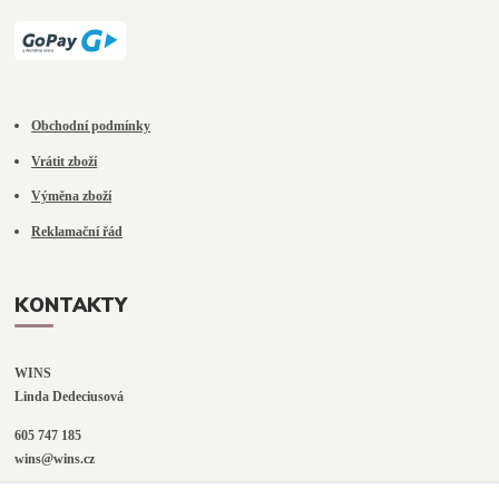
Obchodní podmínky
Vrátit zboží
Výměna zboží
Reklamační řád
KONTAKTY
WINS
Linda Dedeciusová                             
605 747 185
wins@wins.cz                                         