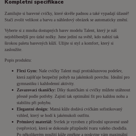
Kompletní specifikace
Zamilujte si barevné cvičky, které skvěle padnou a také vypadají úžasně!
Stačí zvolit velikost a barvu a náhledový obrázek se automaticky změní.
Vyberte si z mnoha dostupných barev modelu Talent, který je náš
nejoblíbenější pro úzké nožky. Jsme jediní na světě, kdo nabízí tak
širokou paletu barevných kůží. Užijte si styl a komfort, který si
zasloužíte.
Popis produktu:
Flexi Gym:
Naše cvičky Talent mají protiskluzovou podešev,
která zajišťuje bezpečný pohyb na jakémkoli povrchu. Ideální pro
gymnastiku i každodenní aktivity.
Zavazovací tkaničky:
Díky tkaničkám si cvičky můžete utáhnout
přesně podle potřeby. Zajistí tak optimální fit pro každou nohu a
stabilitu při pohybu.
Elegantní design:
Matná kůže dodává cvičkám sofistikovaný
vzhled, který se hodí k jakémukoli outfitu.
Prémiový materiál:
Svršek je vyroben z přírodní upravené usně
(vepřovice), která se dokonale přizpůsobí tvaru vašeho chodidla.
Po několikerém použití kůže změkne a poskytne vám maximální