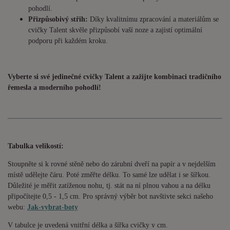
pohodlí.
Přizpůsobivý střih:
Díky kvalitnímu zpracování a materiálům se
cvičky Talent skvěle přizpůsobí vaší noze a zajistí optimální
podporu při každém kroku.
Vyberte si své jedinečné cvičky Talent a zažijte kombinaci tradičního
řemesla a moderního pohodlí!
Tabulka velikostí:
Stoupněte si k rovné stěně nebo do zárubní dveří na papír a v nejdelším
místě udělejte čáru. Poté změřte délku. To samé lze udělat i se šířkou.
Důležité je měřit zatíženou nohu, tj. stát na ní plnou vahou a na délku
připočítejte 0,5 - 1,5 cm. Pro správný výběr bot navštivte sekci našeho
webu:
Jak-vybrat-boty
V tabulce je uvedená vnitřní délka a šířka cvičky v cm.