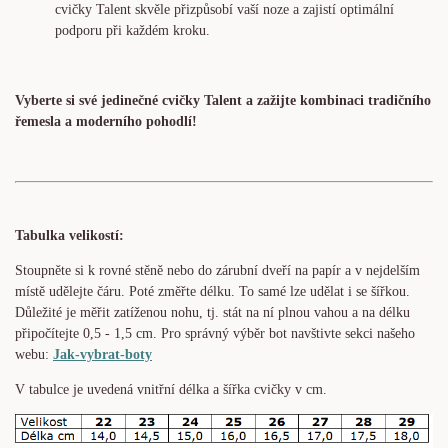
cvičky Talent skvěle přizpůsobí vaší noze a zajistí optimální
podporu při každém kroku.
Vyberte si své jedinečné cvičky Talent a zažijte kombinaci tradičního
řemesla a moderního pohodlí!
Tabulka velikostí:
Stoupněte si k rovné stěně nebo do zárubní dveří na papír a v nejdelším
místě udělejte čáru. Poté změřte délku. To samé lze udělat i se šířkou.
Důležité je měřit zatíženou nohu, tj. stát na ní plnou vahou a na délku
připočítejte 0,5 - 1,5 cm. Pro správný výběr bot navštivte sekci našeho
webu:
Jak-vybrat-boty
V tabulce je uvedená vnitřní délka a šířka cvičky v cm.