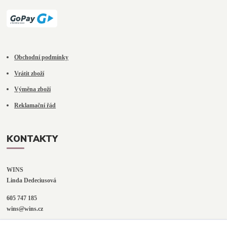
Obchodní podmínky
Vrátit zboží
Výměna zboží
Reklamační řád
KONTAKTY
WINS
Linda Dedeciusová                             
605 747 185
wins@wins.cz                                         