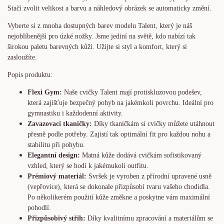
Stačí zvolit velikost a barvu a náhledový obrázek se automaticky změní.
Vyberte si z mnoha dostupných barev modelu Talent, který je náš
nejoblíbenější pro úzké nožky. Jsme jediní na světě, kdo nabízí tak
širokou paletu barevných kůží. Užijte si styl a komfort, který si
zasloužíte.
Popis produktu:
Flexi Gym:
Naše cvičky Talent mají protiskluzovou podešev,
která zajišťuje bezpečný pohyb na jakémkoli povrchu. Ideální pro
gymnastiku i každodenní aktivity.
Zavazovací tkaničky:
Díky tkaničkám si cvičky můžete utáhnout
přesně podle potřeby. Zajistí tak optimální fit pro každou nohu a
stabilitu při pohybu.
Elegantní design:
Matná kůže dodává cvičkám sofistikovaný
vzhled, který se hodí k jakémukoli outfitu.
Prémiový materiál:
Svršek je vyroben z přírodní upravené usně
(vepřovice), která se dokonale přizpůsobí tvaru vašeho chodidla.
Po několikerém použití kůže změkne a poskytne vám maximální
pohodlí.
Přizpůsobivý střih:
Díky kvalitnímu zpracování a materiálům se