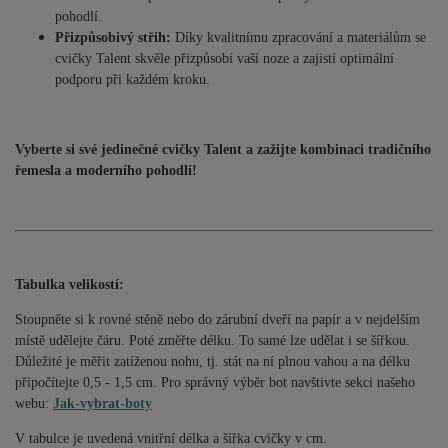
pohodlí.
Přizpůsobivý střih:
Díky kvalitnímu zpracování a materiálům se
cvičky Talent skvěle přizpůsobí vaší noze a zajistí optimální
podporu při každém kroku.
Vyberte si své jedinečné cvičky Talent a zažijte kombinaci tradičního
řemesla a moderního pohodlí!
Tabulka velikostí:
Stoupněte si k rovné stěně nebo do zárubní dveří na papír a v nejdelším
místě udělejte čáru. Poté změřte délku. To samé lze udělat i se šířkou.
Důležité je měřit zatíženou nohu, tj. stát na ní plnou vahou a na délku
připočítejte 0,5 - 1,5 cm. Pro správný výběr bot navštivte sekci našeho
webu:
Jak-vybrat-boty
V tabulce je uvedená vnitřní délka a šířka cvičky v cm.