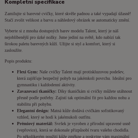
Kompletní specifikace
Zamilujte si barevné cvičky, které skvěle padnou a také vypadají úžasně!
Stačí zvolit velikost a barvu a náhledový obrázek se automaticky změní.
Vyberte si z mnoha dostupných barev modelu Talent, který je náš
nejoblíbenější pro úzké nožky. Jsme jediní na světě, kdo nabízí tak
širokou paletu barevných kůží. Užijte si styl a komfort, který si
zasloužíte.
Popis produktu:
Flexi Gym:
Naše cvičky Talent mají protiskluzovou podešev,
která zajišťuje bezpečný pohyb na jakémkoli povrchu. Ideální pro
gymnastiku i každodenní aktivity.
Zavazovací tkaničky:
Díky tkaničkám si cvičky můžete utáhnout
přesně podle potřeby. Zajistí tak optimální fit pro každou nohu a
stabilitu při pohybu.
Elegantní design:
Matná kůže dodává cvičkám sofistikovaný
vzhled, který se hodí k jakémukoli outfitu.
Prémiový materiál:
Svršek je vyroben z přírodní upravené usně
(vepřovice), která se dokonale přizpůsobí tvaru vašeho chodidla.
Po několikerém použití kůže změkne a poskytne vám maximální