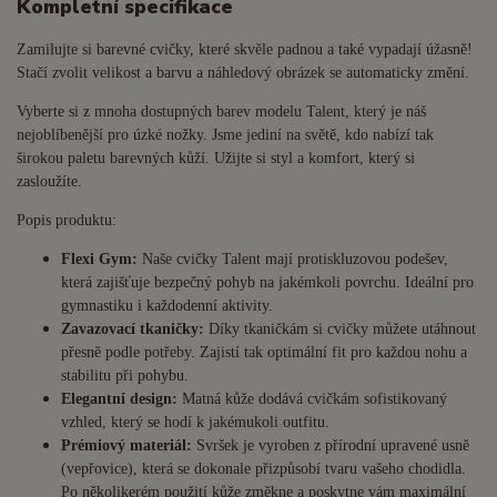
Kompletní specifikace
Zamilujte si barevné cvičky, které skvěle padnou a také vypadají úžasně!
Stačí zvolit velikost a barvu a náhledový obrázek se automaticky změní.
Vyberte si z mnoha dostupných barev modelu Talent, který je náš
nejoblíbenější pro úzké nožky. Jsme jediní na světě, kdo nabízí tak
širokou paletu barevných kůží. Užijte si styl a komfort, který si
zasloužíte.
Popis produktu:
Flexi Gym:
Naše cvičky Talent mají protiskluzovou podešev,
která zajišťuje bezpečný pohyb na jakémkoli povrchu. Ideální pro
gymnastiku i každodenní aktivity.
Zavazovací tkaničky:
Díky tkaničkám si cvičky můžete utáhnout
přesně podle potřeby. Zajistí tak optimální fit pro každou nohu a
stabilitu při pohybu.
Elegantní design:
Matná kůže dodává cvičkám sofistikovaný
vzhled, který se hodí k jakémukoli outfitu.
Prémiový materiál:
Svršek je vyroben z přírodní upravené usně
(vepřovice), která se dokonale přizpůsobí tvaru vašeho chodidla.
Po několikerém použití kůže změkne a poskytne vám maximální