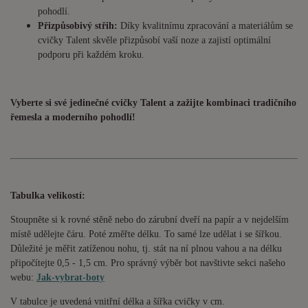
pohodlí.
Přizpůsobivý střih:
Díky kvalitnímu zpracování a materiálům se
cvičky Talent skvěle přizpůsobí vaší noze a zajistí optimální
podporu při každém kroku.
Vyberte si své jedinečné cvičky Talent a zažijte kombinaci tradičního
řemesla a moderního pohodlí!
Tabulka velikostí:
Stoupněte si k rovné stěně nebo do zárubní dveří na papír a v nejdelším
místě udělejte čáru. Poté změřte délku. To samé lze udělat i se šířkou.
Důležité je měřit zatíženou nohu, tj. stát na ní plnou vahou a na délku
připočítejte 0,5 - 1,5 cm. Pro správný výběr bot navštivte sekci našeho
webu:
Jak-vybrat-boty
V tabulce je uvedená vnitřní délka a šířka cvičky v cm.