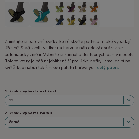
Zamilujte si barevné cvičky, které skvěle padnou a také vypadají
úžasně! Stačí zvolit velikost a barvu a náhledový obrázek se
automaticky změní. Vyberte si z mnoha dostupných barev modelu
Talent, který je náš nejoblíbenější pro úzké nožky. Jsme jediní na
světě, kdo nabízí tak širokou paletu barevnýc...
celý popis
1. krok - vyberte velikost
2. krok - vyberte barvu