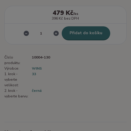
479 Kč
/
ks
396 Kč
bez DPH
Přidat do košíku
Číslo
10004-130
produktu:
Výrobce:
WINS
1. krok -
33
vyberte
velikost:
2. krok -
černá
vyberte barvu: