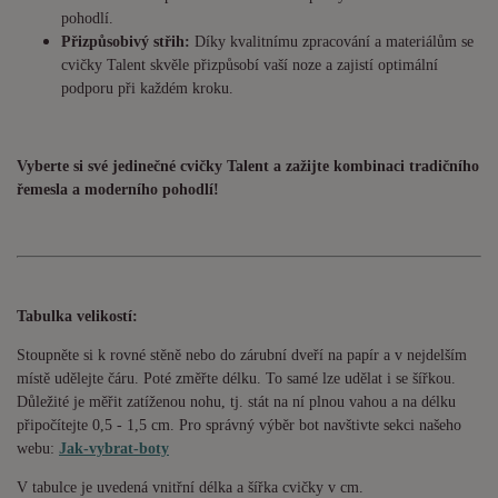
pohodlí.
Přizpůsobivý střih:
Díky kvalitnímu zpracování a materiálům se
cvičky Talent skvěle přizpůsobí vaší noze a zajistí optimální
podporu při každém kroku.
Vyberte si své jedinečné cvičky Talent a zažijte kombinaci tradičního
řemesla a moderního pohodlí!
Tabulka velikostí:
Stoupněte si k rovné stěně nebo do zárubní dveří na papír a v nejdelším
místě udělejte čáru. Poté změřte délku. To samé lze udělat i se šířkou.
Důležité je měřit zatíženou nohu, tj. stát na ní plnou vahou a na délku
připočítejte 0,5 - 1,5 cm. Pro správný výběr bot navštivte sekci našeho
webu:
Jak-vybrat-boty
V tabulce je uvedená vnitřní délka a šířka cvičky v cm.