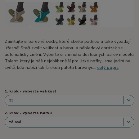
Zamilujte si barevné cvičky, které skvěle padnou a také vypadají
úžasně! Stačí zvolit velikost a barvu a náhledový obrázek se
automaticky změní. Vyberte si z mnoha dostupných barev modelu
Talent, který je náš nejoblíbenější pro úzké nožky. Jsme jediní na
světě, kdo nabízí tak širokou paletu barevnýc...
celý popis
1. krok - vyberte velikost
2. krok - vyberte barvu