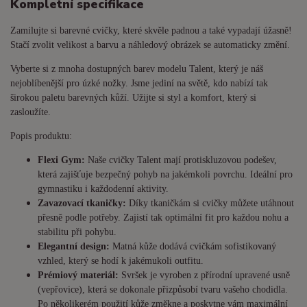
Kompletní specifikace
Zamilujte si barevné cvičky, které skvěle padnou a také vypadají úžasně!
Stačí zvolit velikost a barvu a náhledový obrázek se automaticky změní.
Vyberte si z mnoha dostupných barev modelu Talent, který je náš
nejoblíbenější pro úzké nožky. Jsme jediní na světě, kdo nabízí tak
širokou paletu barevných kůží. Užijte si styl a komfort, který si
zasloužíte.
Popis produktu:
Flexi Gym:
Naše cvičky Talent mají protiskluzovou podešev,
která zajišťuje bezpečný pohyb na jakémkoli povrchu. Ideální pro
gymnastiku i každodenní aktivity.
Zavazovací tkaničky:
Díky tkaničkám si cvičky můžete utáhnout
přesně podle potřeby. Zajistí tak optimální fit pro každou nohu a
stabilitu při pohybu.
Elegantní design:
Matná kůže dodává cvičkám sofistikovaný
vzhled, který se hodí k jakémukoli outfitu.
Prémiový materiál:
Svršek je vyroben z přírodní upravené usně
(vepřovice), která se dokonale přizpůsobí tvaru vašeho chodidla.
Po několikerém použití kůže změkne a poskytne vám maximální