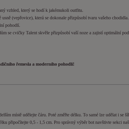
ý vzhled, který se hodí k jakémukoli outfitu.
 usně (vepřovice), která se dokonale přizpůsobí tvaru vašeho chodidla
ní pohodlí.
ům se cvičky Talent skvěle přizpůsobí vaší noze a zajistí optimální pod
radičního řemesla a moderního pohodlí!
elším místě udělejte čáru. Poté změřte délku. To samé lze udělat i se ší
délku připočítejte 0,5 - 1,5 cm. Pro správný výběr bot navštivte sekci n