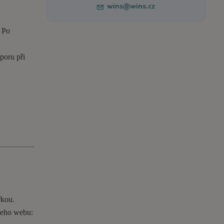
wins@wins.cz
. Po
poru při
řkou.
ašeho webu: