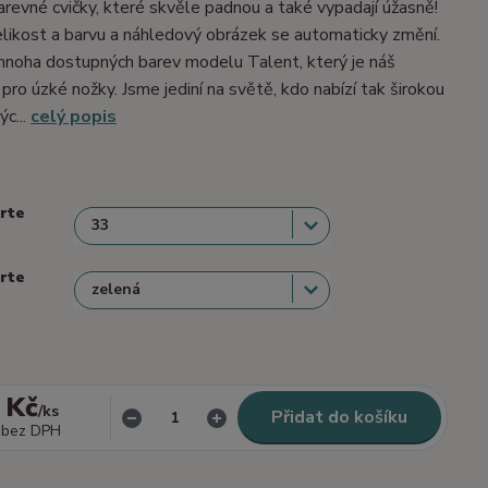
barevné cvičky, které skvěle padnou a také vypadají úžasně!
velikost a barvu a náhledový obrázek se automaticky změní.
mnoha dostupných barev modelu Talent, který je náš
 pro úzké nožky. Jsme jediní na světě, kdo nabízí tak širokou
ýc...
celý popis
erte
erte
 Kč
/
ks
Přidat do košíku
bez DPH