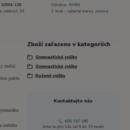
10004-128
Výrobce:
WINS
e velikost:
33
2. krok - vyberte barvu:
zelená
Zboží zařazeno v kategoriích
Gymnastické cvičky
ky změní.
Gymnastické cvičky
Kožené cvičky
okou paletu
Kontaktujte nás
gymnastiku
605 747 185
 stabilitu
Jsme tu pro Vás od 9 do 15 hodin