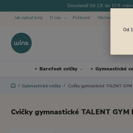
Dovolená! Od 1.8. do 10.8. máme
Jak vybrat boty
O nás
Poštovné
Obchodní podmínk
Od 1
Barefoot cvičky
Gymnastické cv
Gymnastické cvičky
Cvičky gymnastické TALENT GYM 
Cvičky gymnastické TALENT GYM 