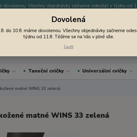
 dovolenou. Všechny objednávky začneme odesílat v týdnu od 11.
Dovolená
y
Nevíte si rady? Zavolejte.
605 747 185
Jsme
.8. do 10.8. máme dovolenou. Všechny objednávky začneme odesí
týdnu od 11.8. Těšíme se na Vás v plné síle.
Hledat
Zavřít
ičky
Taneční cvičky
Univerzální cvičky
kožené matné WINS 33 zelená
kožené matné WINS 33 zelená