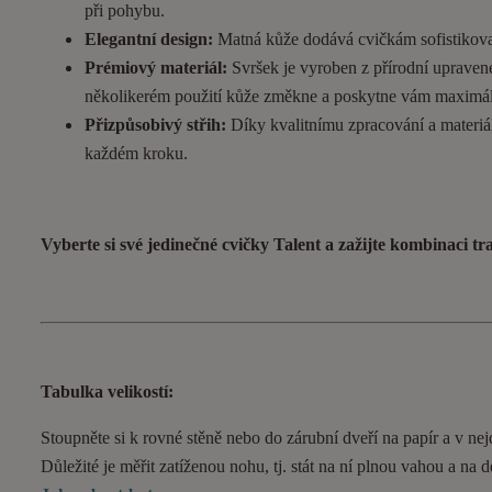
při pohybu.
Elegantní design:
Matná kůže dodává cvičkám sofistikovan
Prémiový materiál:
Svršek je vyroben z přírodní upravené
několikerém použití kůže změkne a poskytne vám maximál
Přizpůsobivý střih:
Díky kvalitnímu zpracování a materiál
každém kroku.
Vyberte si své jedinečné cvičky Talent a zažijte kombinaci t
Tabulka velikostí:
Stoupněte si k rovné stěně nebo do zárubní dveří na papír a v nejd
Důležité je měřit zatíženou nohu, tj. stát na ní plnou vahou a na 