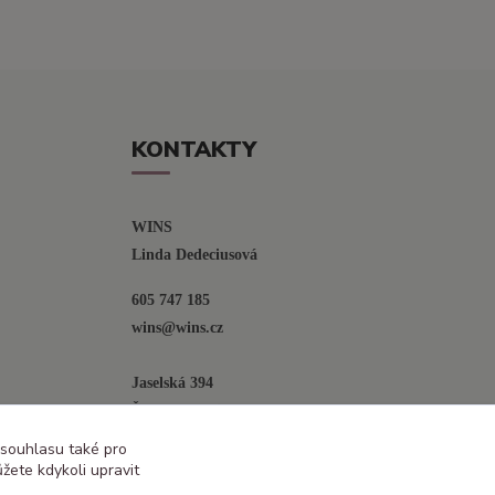
KONTAKTY
WINS
Linda Dedeciusová                             
605 747 185
wins@wins.cz                                         
Jaselská 394
Šenov u N. Jičína
742 42
 souhlasu také pro
žete kdykoli upravit