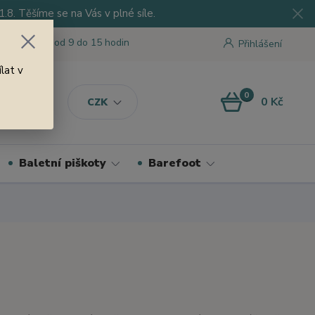
8. Těšíme se na Vás v plné síle.
 tu pro Vás od 9 do 15 hodin
Přihlášení
lat v
0
0 Kč
CZK
Baletní piškoty
Barefoot