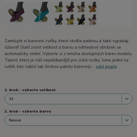
Zamilujte si barevné cvičky, které skvěle padnou a také vypadají
úžasně! Stačí zvolit velikost a barvu a náhledový obrázek se
automaticky změní. Vyberte si z mnoha dostupných barev modelu
Talent, který je náš nejoblíbenější pro úzké nožky. Jsme jediní na
světě, kdo nabízí tak širokou paletu barevnýc...
celý popis
1. krok - vyberte velikost
2. krok - vyberte barvu