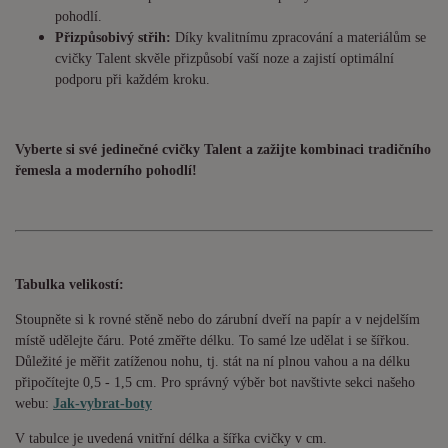
pohodlí.
Přizpůsobivý střih:
Díky kvalitnímu zpracování a materiálům se
cvičky Talent skvěle přizpůsobí vaší noze a zajistí optimální
podporu při každém kroku.
Vyberte si své jedinečné cvičky Talent a zažijte kombinaci tradičního
řemesla a moderního pohodlí!
Tabulka velikostí:
Stoupněte si k rovné stěně nebo do zárubní dveří na papír a v nejdelším
místě udělejte čáru. Poté změřte délku. To samé lze udělat i se šířkou.
Důležité je měřit zatíženou nohu, tj. stát na ní plnou vahou a na délku
připočítejte 0,5 - 1,5 cm. Pro správný výběr bot navštivte sekci našeho
webu:
Jak-vybrat-boty
V tabulce je uvedená vnitřní délka a šířka cvičky v cm.