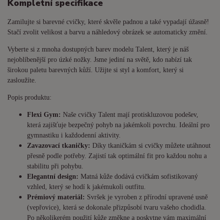
Kompletní specifikace
Zamilujte si barevné cvičky, které skvěle padnou a také vypadají úžasně!
Stačí zvolit velikost a barvu a náhledový obrázek se automaticky změní.
Vyberte si z mnoha dostupných barev modelu Talent, který je náš
nejoblíbenější pro úzké nožky. Jsme jediní na světě, kdo nabízí tak
širokou paletu barevných kůží. Užijte si styl a komfort, který si
zasloužíte.
Popis produktu:
Flexi Gym:
Naše cvičky Talent mají protiskluzovou podešev,
která zajišťuje bezpečný pohyb na jakémkoli povrchu. Ideální pro
gymnastiku i každodenní aktivity.
Zavazovací tkaničky:
Díky tkaničkám si cvičky můžete utáhnout
přesně podle potřeby. Zajistí tak optimální fit pro každou nohu a
stabilitu při pohybu.
Elegantní design:
Matná kůže dodává cvičkám sofistikovaný
vzhled, který se hodí k jakémukoli outfitu.
Prémiový materiál:
Svršek je vyroben z přírodní upravené usně
(vepřovice), která se dokonale přizpůsobí tvaru vašeho chodidla.
Po několikerém použití kůže změkne a poskytne vám maximální