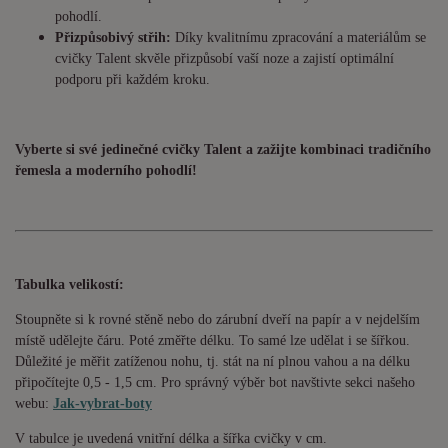
pohodlí.
Přizpůsobivý střih:
Díky kvalitnímu zpracování a materiálům se
cvičky Talent skvěle přizpůsobí vaší noze a zajistí optimální
podporu při každém kroku.
Vyberte si své jedinečné cvičky Talent a zažijte kombinaci tradičního
řemesla a moderního pohodlí!
Tabulka velikostí:
Stoupněte si k rovné stěně nebo do zárubní dveří na papír a v nejdelším
místě udělejte čáru. Poté změřte délku. To samé lze udělat i se šířkou.
Důležité je měřit zatíženou nohu, tj. stát na ní plnou vahou a na délku
připočítejte 0,5 - 1,5 cm. Pro správný výběr bot navštivte sekci našeho
webu:
Jak-vybrat-boty
V tabulce je uvedená vnitřní délka a šířka cvičky v cm.