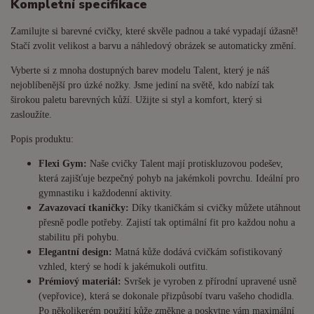
Kompletní specifikace
Zamilujte si barevné cvičky, které skvěle padnou a také vypadají úžasně!
Stačí zvolit velikost a barvu a náhledový obrázek se automaticky změní.
Vyberte si z mnoha dostupných barev modelu Talent, který je náš
nejoblíbenější pro úzké nožky. Jsme jediní na světě, kdo nabízí tak
širokou paletu barevných kůží. Užijte si styl a komfort, který si
zasloužíte.
Popis produktu:
Flexi Gym:
Naše cvičky Talent mají protiskluzovou podešev,
která zajišťuje bezpečný pohyb na jakémkoli povrchu. Ideální pro
gymnastiku i každodenní aktivity.
Zavazovací tkaničky:
Díky tkaničkám si cvičky můžete utáhnout
přesně podle potřeby. Zajistí tak optimální fit pro každou nohu a
stabilitu při pohybu.
Elegantní design:
Matná kůže dodává cvičkám sofistikovaný
vzhled, který se hodí k jakémukoli outfitu.
Prémiový materiál:
Svršek je vyroben z přírodní upravené usně
(vepřovice), která se dokonale přizpůsobí tvaru vašeho chodidla.
Po několikerém použití kůže změkne a poskytne vám maximální