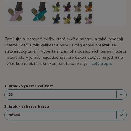
Zamilujte si barevné cvičky, které skvěle padnou a také vypadají
úžasně! Stačí zvolit velikost a barvu a náhledový obrázek se
automaticky změní. Vyberte si z mnoha dostupných barev modelu
Talent, který je náš nejoblíbenější pro úzké nožky. Jsme jediní na
světě, kdo nabízí tak širokou paletu barevnýc...
celý popis
1. krok - vyberte velikost
2. krok - vyberte barvu