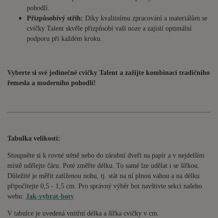
pohodlí.
Přizpůsobivý střih:
Díky kvalitnímu zpracování a materiálům se
cvičky Talent skvěle přizpůsobí vaší noze a zajistí optimální
podporu při každém kroku.
Vyberte si své jedinečné cvičky Talent a zažijte kombinaci tradičního
řemesla a moderního pohodlí!
Tabulka velikostí:
Stoupněte si k rovné stěně nebo do zárubní dveří na papír a v nejdelším
místě udělejte čáru. Poté změřte délku. To samé lze udělat i se šířkou.
Důležité je měřit zatíženou nohu, tj. stát na ní plnou vahou a na délku
připočítejte 0,5 - 1,5 cm. Pro správný výběr bot navštivte sekci našeho
webu:
Jak-vybrat-boty
V tabulce je uvedená vnitřní délka a šířka cvičky v cm.