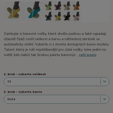
Zamilujte si barevné cvičky, které skvěle padnou a také vypadají
úžasně! Stačí zvolit velikost a barvu a náhledový obrázek se
automaticky změní. Vyberte si z mnoha dostupných barev modelu
Talent, který je náš nejoblíbenější pro úzké nožky. Jsme jediní na
světě, kdo nabízí tak širokou paletu barevnýc...
celý popis
1. krok - vyberte velikost
2. krok - vyberte barvu