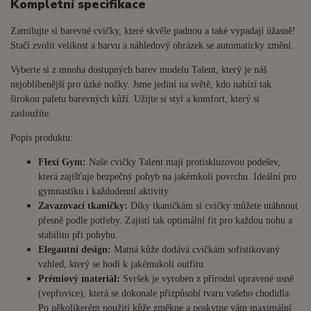
Kompletní specifikace
Zamilujte si barevné cvičky, které skvěle padnou a také vypadají úžasně!
Stačí zvolit velikost a barvu a náhledový obrázek se automaticky změní.
Vyberte si z mnoha dostupných barev modelu Talent, který je náš
nejoblíbenější pro úzké nožky. Jsme jediní na světě, kdo nabízí tak
širokou paletu barevných kůží. Užijte si styl a komfort, který si
zasloužíte.
Popis produktu:
Flexi Gym:
Naše cvičky Talent mají protiskluzovou podešev,
která zajišťuje bezpečný pohyb na jakémkoli povrchu. Ideální pro
gymnastiku i každodenní aktivity.
Zavazovací tkaničky:
Díky tkaničkám si cvičky můžete utáhnout
přesně podle potřeby. Zajistí tak optimální fit pro každou nohu a
stabilitu při pohybu.
Elegantní design:
Matná kůže dodává cvičkám sofistikovaný
vzhled, který se hodí k jakémukoli outfitu.
Prémiový materiál:
Svršek je vyroben z přírodní upravené usně
(vepřovice), která se dokonale přizpůsobí tvaru vašeho chodidla.
Po několikerém použití kůže změkne a poskytne vám maximální