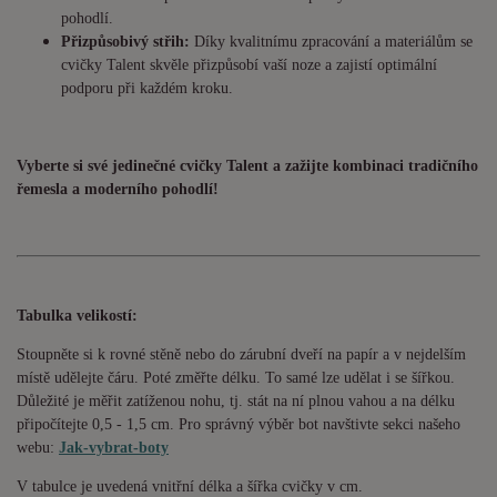
pohodlí.
Přizpůsobivý střih:
Díky kvalitnímu zpracování a materiálům se
cvičky Talent skvěle přizpůsobí vaší noze a zajistí optimální
podporu při každém kroku.
Vyberte si své jedinečné cvičky Talent a zažijte kombinaci tradičního
řemesla a moderního pohodlí!
Tabulka velikostí:
Stoupněte si k rovné stěně nebo do zárubní dveří na papír a v nejdelším
místě udělejte čáru. Poté změřte délku. To samé lze udělat i se šířkou.
Důležité je měřit zatíženou nohu, tj. stát na ní plnou vahou a na délku
připočítejte 0,5 - 1,5 cm. Pro správný výběr bot navštivte sekci našeho
webu:
Jak-vybrat-boty
V tabulce je uvedená vnitřní délka a šířka cvičky v cm.