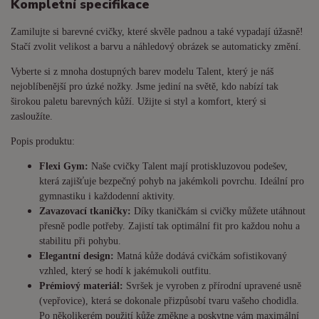
Kompletní specifikace
Zamilujte si barevné cvičky, které skvěle padnou a také vypadají úžasně!
Stačí zvolit velikost a barvu a náhledový obrázek se automaticky změní.
Vyberte si z mnoha dostupných barev modelu Talent, který je náš
nejoblíbenější pro úzké nožky. Jsme jediní na světě, kdo nabízí tak
širokou paletu barevných kůží. Užijte si styl a komfort, který si
zasloužíte.
Popis produktu:
Flexi Gym:
Naše cvičky Talent mají protiskluzovou podešev,
která zajišťuje bezpečný pohyb na jakémkoli povrchu. Ideální pro
gymnastiku i každodenní aktivity.
Zavazovací tkaničky:
Díky tkaničkám si cvičky můžete utáhnout
přesně podle potřeby. Zajistí tak optimální fit pro každou nohu a
stabilitu při pohybu.
Elegantní design:
Matná kůže dodává cvičkám sofistikovaný
vzhled, který se hodí k jakémukoli outfitu.
Prémiový materiál:
Svršek je vyroben z přírodní upravené usně
(vepřovice), která se dokonale přizpůsobí tvaru vašeho chodidla.
Po několikerém použití kůže změkne a poskytne vám maximální