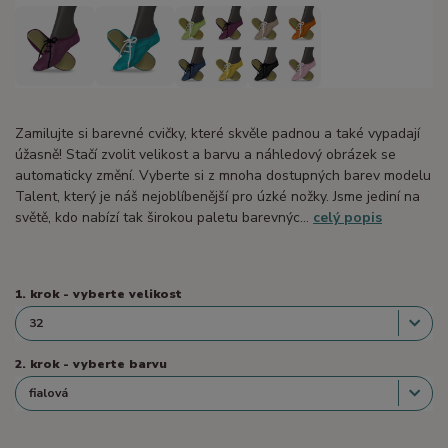
Zamilujte si barevné cvičky, které skvěle padnou a také vypadají
úžasně! Stačí zvolit velikost a barvu a náhledový obrázek se
automaticky změní. Vyberte si z mnoha dostupných barev modelu
Talent, který je náš nejoblíbenější pro úzké nožky. Jsme jediní na
světě, kdo nabízí tak širokou paletu barevnýc...
celý popis
1. krok - vyberte velikost
2. krok - vyberte barvu