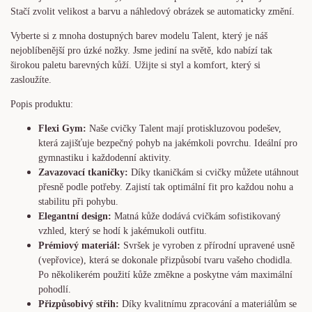
Stačí zvolit velikost a barvu a náhledový obrázek se automaticky změní.
Vyberte si z mnoha dostupných barev modelu Talent, který je náš
nejoblíbenější pro úzké nožky. Jsme jediní na světě, kdo nabízí tak
širokou paletu barevných kůží. Užijte si styl a komfort, který si
zasloužíte.
Popis produktu:
Flexi Gym:
Naše cvičky Talent mají protiskluzovou podešev,
která zajišťuje bezpečný pohyb na jakémkoli povrchu. Ideální pro
gymnastiku i každodenní aktivity.
Zavazovací tkaničky:
Díky tkaničkám si cvičky můžete utáhnout
přesně podle potřeby. Zajistí tak optimální fit pro každou nohu a
stabilitu při pohybu.
Elegantní design:
Matná kůže dodává cvičkám sofistikovaný
vzhled, který se hodí k jakémukoli outfitu.
Prémiový materiál:
Svršek je vyroben z přírodní upravené usně
(vepřovice), která se dokonale přizpůsobí tvaru vašeho chodidla.
Po několikerém použití kůže změkne a poskytne vám maximální
pohodlí.
Přizpůsobivý střih:
Díky kvalitnímu zpracování a materiálům se