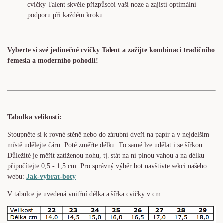
cvičky Talent skvěle přizpůsobí vaší noze a zajistí optimální
podporu při každém kroku.
Vyberte si své jedinečné cvičky Talent a zažijte kombinaci tradičního
řemesla a moderního pohodlí!
Tabulka velikostí:
Stoupněte si k rovné stěně nebo do zárubní dveří na papír a v nejdelším
místě udělejte čáru. Poté změřte délku. To samé lze udělat i se šířkou.
Důležité je měřit zatíženou nohu, tj. stát na ní plnou vahou a na délku
připočítejte 0,5 - 1,5 cm. Pro správný výběr bot navštivte sekci našeho
webu:
Jak-vybrat-boty
V tabulce je uvedená vnitřní délka a šířka cvičky v cm.