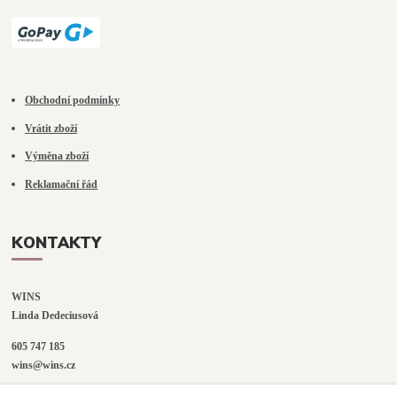
Obchodní podmínky
Vrátit zboží
Výměna zboží
Reklamační řád
KONTAKTY
WINS
Linda Dedeciusová                             
605 747 185
wins@wins.cz                                         