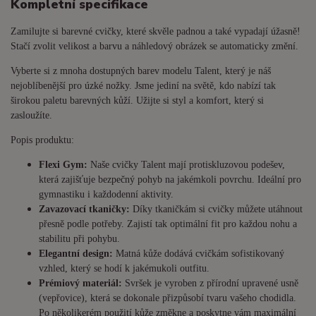
Kompletní specifikace
Zamilujte si barevné cvičky, které skvěle padnou a také vypadají úžasně!
Stačí zvolit velikost a barvu a náhledový obrázek se automaticky změní.
Vyberte si z mnoha dostupných barev modelu Talent, který je náš
nejoblíbenější pro úzké nožky. Jsme jediní na světě, kdo nabízí tak
širokou paletu barevných kůží. Užijte si styl a komfort, který si
zasloužíte.
Popis produktu:
Flexi Gym:
Naše cvičky Talent mají protiskluzovou podešev,
která zajišťuje bezpečný pohyb na jakémkoli povrchu. Ideální pro
gymnastiku i každodenní aktivity.
Zavazovací tkaničky:
Díky tkaničkám si cvičky můžete utáhnout
přesně podle potřeby. Zajistí tak optimální fit pro každou nohu a
stabilitu při pohybu.
Elegantní design:
Matná kůže dodává cvičkám sofistikovaný
vzhled, který se hodí k jakémukoli outfitu.
Prémiový materiál:
Svršek je vyroben z přírodní upravené usně
(vepřovice), která se dokonale přizpůsobí tvaru vašeho chodidla.
Po několikerém použití kůže změkne a poskytne vám maximální