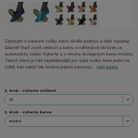
Zamilujte si barevné cvičky, které skvěle padnou a také vypadají
úžasně! Stačí zvolit velikost a barvu a náhledový obrázek se
automaticky změní. Vyberte si z mnoha dostupných barev modelu
Talent, který je náš nejoblíbenější pro úzké nožky. Jsme jediní na
světě, kdo nabízí tak širokou paletu barevnýc...
celý popis
1. krok - vyberte velikost
2. krok - vyberte barvu