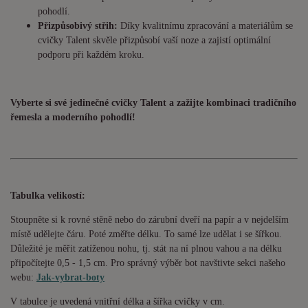
pohodlí.
Přizpůsobivý střih:
Díky kvalitnímu zpracování a materiálům se
cvičky Talent skvěle přizpůsobí vaší noze a zajistí optimální
podporu při každém kroku.
Vyberte si své jedinečné cvičky Talent a zažijte kombinaci tradičního
řemesla a moderního pohodlí!
Tabulka velikostí:
Stoupněte si k rovné stěně nebo do zárubní dveří na papír a v nejdelším
místě udělejte čáru. Poté změřte délku. To samé lze udělat i se šířkou.
Důležité je měřit zatíženou nohu, tj. stát na ní plnou vahou a na délku
připočítejte 0,5 - 1,5 cm. Pro správný výběr bot navštivte sekci našeho
webu:
Jak-vybrat-boty
V tabulce je uvedená vnitřní délka a šířka cvičky v cm.