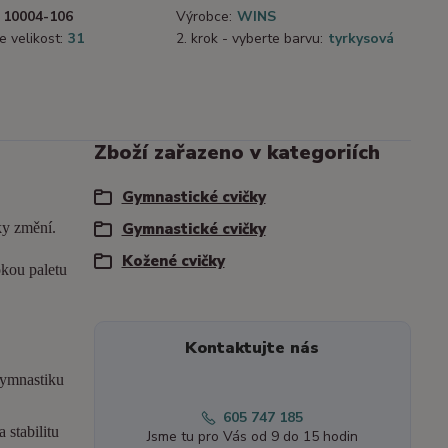
10004-106
Výrobce:
WINS
e velikost:
31
2. krok - vyberte barvu:
tyrkysová
Zboží zařazeno v kategoriích
Gymnastické cvičky
ky změní.
Gymnastické cvičky
Kožené cvičky
okou paletu
Kontaktujte nás
gymnastiku
605 747 185
 stabilitu
Jsme tu pro Vás od 9 do 15 hodin