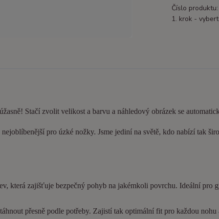
Číslo produktu:
1. krok - vybert
 úžasně! Stačí zvolit velikost a barvu a náhledový obrázek se automatic
nejoblíbenější pro úzké nožky. Jsme jediní na světě, kdo nabízí tak šir
ev, která zajišťuje bezpečný pohyb na jakémkoli povrchu. Ideální pro 
hnout přesně podle potřeby. Zajistí tak optimální fit pro každou nohu a