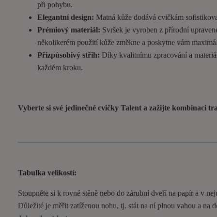
při pohybu.
Elegantní design:
Matná kůže dodává cvičkám sofistikovan
Prémiový materiál:
Svršek je vyroben z přírodní upravené
několikerém použití kůže změkne a poskytne vám maximál
Přizpůsobivý střih:
Díky kvalitnímu zpracování a materiál
každém kroku.
Vyberte si své jedinečné cvičky Talent a zažijte kombinaci t
Tabulka velikostí:
Stoupněte si k rovné stěně nebo do zárubní dveří na papír a v nejd
Důležité je měřit zatíženou nohu, tj. stát na ní plnou vahou a na 