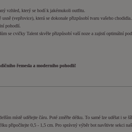
ý vzhled, který se hodí k jakémukoli outfitu.
 usně (vepřovice), která se dokonale přizpůsobí tvaru vašeho chodidla
ní pohodlí.
ům se cvičky Talent skvěle přizpůsobí vaší noze a zajistí optimální pod
radičního řemesla a moderního pohodlí!
elším místě udělejte čáru. Poté změřte délku. To samé lze udělat i se ší
délku připočítejte 0,5 - 1,5 cm. Pro správný výběr bot navštivte sekci n