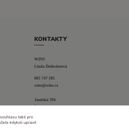
KONTAKTY
WINS
Linda Dedeciusová                             
605 747 185
wins@wins.cz                                         
Jaselská 394
Šenov u N. Jičína
742 42
 souhlasu také pro
žete kdykoli upravit