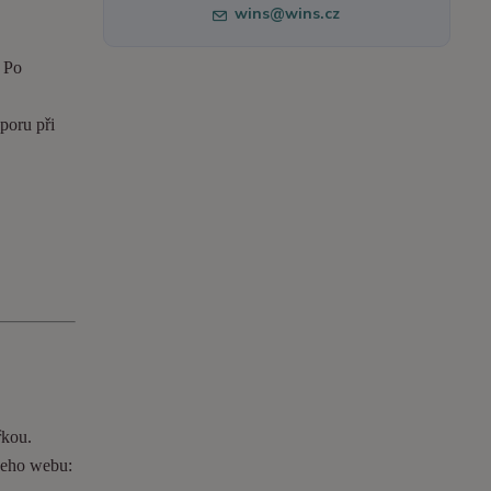
wins@wins.cz
. Po
poru při
řkou.
ašeho webu: