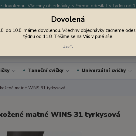
 dovolenou. Všechny objednávky začneme odesílat v týdnu od 11.
Dovolená
y
Nevíte si rady? Zavolejte.
605 747 185
Jsme
.8. do 10.8. máme dovolenou. Všechny objednávky začneme odesí
týdnu od 11.8. Těšíme se na Vás v plné síle.
Hledat
Zavřít
ičky
Taneční cvičky
Univerzální cvičky
kožené matné WINS 31 tyrkysová
kožené matné WINS 31 tyrkysová