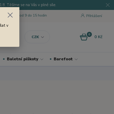
8. Těšíme se na Vás v plné síle.
 tu pro Vás od 9 do 15 hodin
Přihlášení
lat v
0
0 Kč
CZK
Baletní piškoty
Barefoot