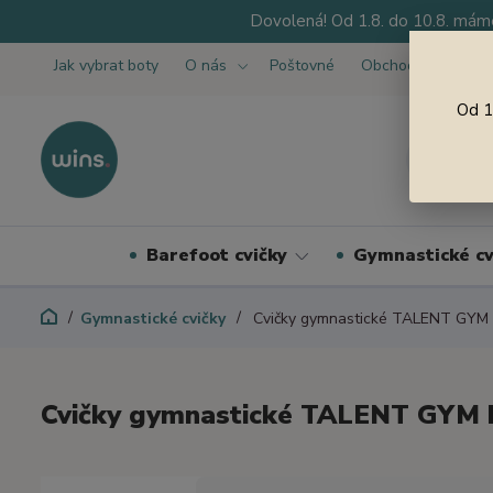
Dovolená! Od 1.8. do 10.8. máme
Jak vybrat boty
O nás
Poštovné
Obchodní podmínk
Od 1
Barefoot cvičky
Gymnastické cv
Gymnastické cvičky
Cvičky gymnastické TALENT GYM 
Cvičky gymnastické TALENT GYM 