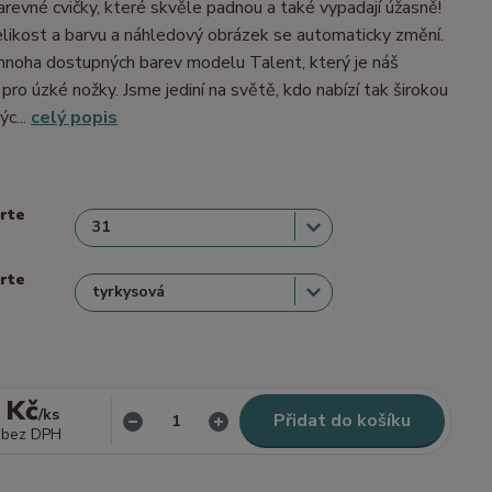
barevné cvičky, které skvěle padnou a také vypadají úžasně!
velikost a barvu a náhledový obrázek se automaticky změní.
mnoha dostupných barev modelu Talent, který je náš
 pro úzké nožky. Jsme jediní na světě, kdo nabízí tak širokou
ýc...
celý popis
erte
erte
 Kč
/
ks
Přidat do košíku
bez DPH