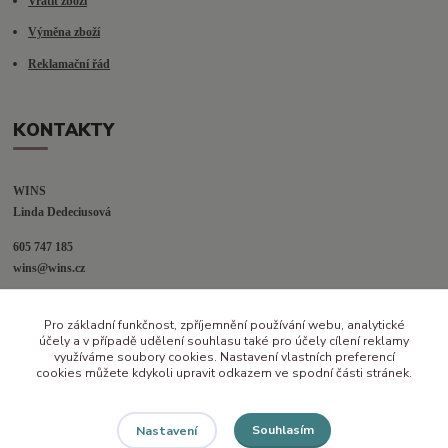
Vrátit zboží
Výměna zboží
Reklamační řád
KONTAKTY
WINS
Linda Dedeciusová                             
605 747 185
wins@wins.cz                                         
Jaselská 394
Pro základní funkčnost, zpříjemnění používání webu, analytické
Šenov u N. Jičína
účely a v případě udělení souhlasu také pro účely cílení reklamy
742 42
využíváme soubory cookies. Nastavení vlastních preferencí
cookies můžete kdykoli upravit odkazem ve spodní části stránek.
Souhlasím
Nastavení