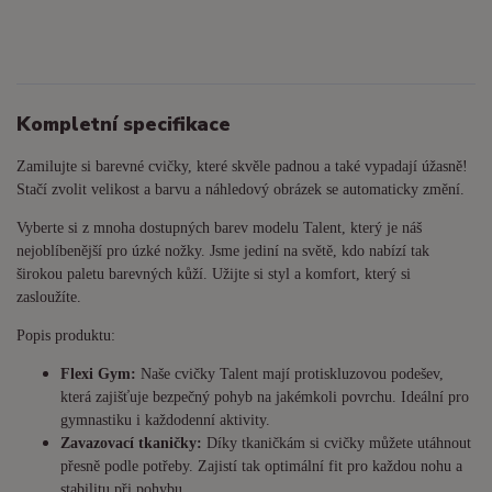
Kompletní specifikace
Zamilujte si barevné cvičky, které skvěle padnou a také vypadají úžasně!
Stačí zvolit velikost a barvu a náhledový obrázek se automaticky změní.
Vyberte si z mnoha dostupných barev modelu Talent, který je náš
nejoblíbenější pro úzké nožky. Jsme jediní na světě, kdo nabízí tak
širokou paletu barevných kůží. Užijte si styl a komfort, který si
zasloužíte.
Popis produktu:
Flexi Gym:
Naše cvičky Talent mají protiskluzovou podešev,
která zajišťuje bezpečný pohyb na jakémkoli povrchu. Ideální pro
gymnastiku i každodenní aktivity.
Zavazovací tkaničky:
Díky tkaničkám si cvičky můžete utáhnout
přesně podle potřeby. Zajistí tak optimální fit pro každou nohu a
stabilitu při pohybu.