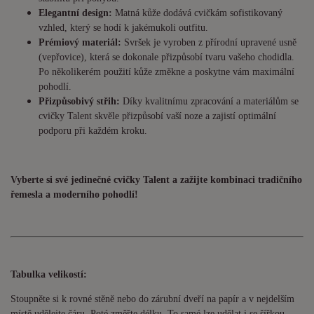
Elegantní design:
Matná kůže dodává cvičkám sofistikovaný
vzhled, který se hodí k jakémukoli outfitu.
Prémiový materiál:
Svršek je vyroben z přírodní upravené usně
(vepřovice), která se dokonale přizpůsobí tvaru vašeho chodidla.
Po několikerém použití kůže změkne a poskytne vám maximální
pohodlí.
Přizpůsobivý střih:
Díky kvalitnímu zpracování a materiálům se
cvičky Talent skvěle přizpůsobí vaší noze a zajistí optimální
podporu při každém kroku.
Vyberte si své jedinečné cvičky Talent a zažijte kombinaci tradičního
řemesla a moderního pohodlí!
Tabulka velikostí:
Stoupněte si k rovné stěně nebo do zárubní dveří na papír a v nejdelším
místě udělejte čáru. Poté změřte délku. To samé lze udělat i se šířkou.