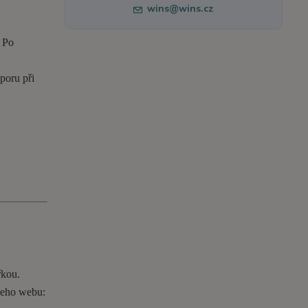
wins@wins.cz
. Po
poru při
řkou.
ašeho webu: