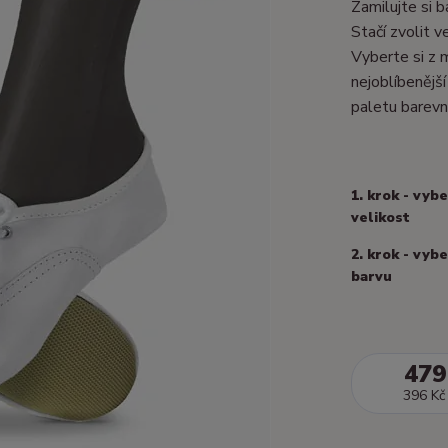
Zamilujte si 
Stačí zvolit 
Vyberte si z 
nejoblíbenější
paletu barevn
1. krok - vyb
velikost
2. krok - vyb
barvu
479
396 Kč