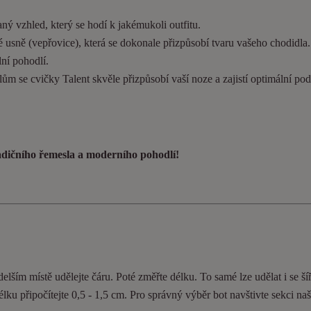
ý vzhled, který se hodí k jakémukoli outfitu.
 usně (vepřovice), která se dokonale přizpůsobí tvaru vašeho chodidla
ní pohodlí.
ům se cvičky Talent skvěle přizpůsobí vaší noze a zajistí optimální pod
radičního řemesla a moderního pohodlí!
elším místě udělejte čáru. Poté změřte délku. To samé lze udělat i se ší
délku připočítejte 0,5 - 1,5 cm. Pro správný výběr bot navštivte sekci n