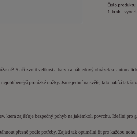
Číslo produktu:
1. krok - vybert
 úžasně! Stačí zvolit velikost a barvu a náhledový obrázek se automatic
nejoblíbenější pro úzké nožky. Jsme jediní na světě, kdo nabízí tak šir
ev, která zajišťuje bezpečný pohyb na jakémkoli povrchu. Ideální pro 
hnout přesně podle potřeby. Zajistí tak optimální fit pro každou nohu a