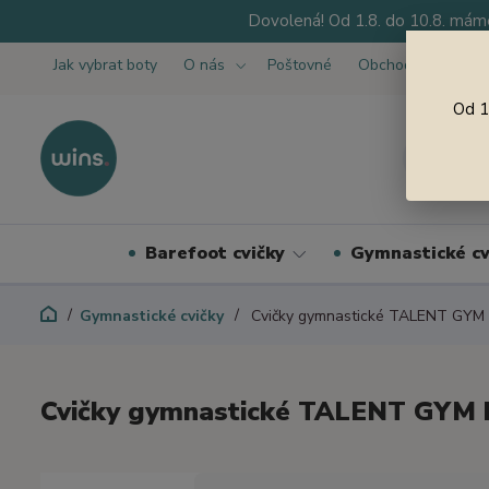
Dovolená! Od 1.8. do 10.8. máme
Jak vybrat boty
O nás
Poštovné
Obchodní podmínk
Od 1
Barefoot cvičky
Gymnastické cv
Gymnastické cvičky
Cvičky gymnastické TALENT GYM 
Cvičky gymnastické TALENT GYM 