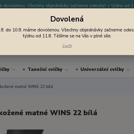
 dovolenou. Všechny objednávky začneme odesílat v týdnu od 11.
Dovolená
y
Nevíte si rady? Zavolejte.
605 747 185
Jsme
.8. do 10.8. máme dovolenou. Všechny objednávky začneme odesí
týdnu od 11.8. Těšíme se na Vás v plné síle.
Hledat
Zavřít
ičky
Taneční cvičky
Univerzální cvičky
kožené matné WINS 22 bílá
kožené matné WINS 22 bílá