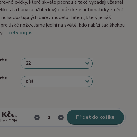
barevné cvičky, které skvěle padnou a také vypadají úžasně!
velikost a barvu a náhledový obrázek se automaticky změní.
mnoha dostupných barev modelu Talent, který je náš
 pro úzké nožky. Jsme jediní na světě, kdo nabízí tak širokou
ýc...
celý popis
erte
erte
 Kč
/
ks
Přidat do košíku
bez DPH