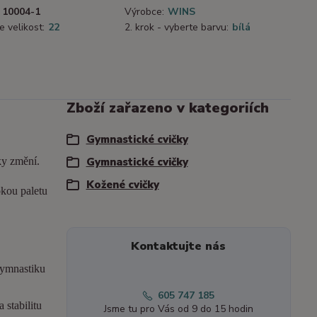
10004-1
Výrobce:
WINS
e velikost:
22
2. krok - vyberte barvu:
bílá
Zboží zařazeno v kategoriích
Gymnastické cvičky
ky změní.
Gymnastické cvičky
Kožené cvičky
okou paletu
Kontaktujte nás
gymnastiku
605 747 185
 stabilitu
Jsme tu pro Vás od 9 do 15 hodin