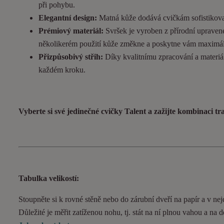
při pohybu.
Elegantní design:
Matná kůže dodává cvičkám sofistikovan
Prémiový materiál:
Svršek je vyroben z přírodní upravené
několikerém použití kůže změkne a poskytne vám maximál
Přizpůsobivý střih:
Díky kvalitnímu zpracování a materiál
každém kroku.
Vyberte si své jedinečné cvičky Talent a zažijte kombinaci t
Tabulka velikostí:
Stoupněte si k rovné stěně nebo do zárubní dveří na papír a v nejd
Důležité je měřit zatíženou nohu, tj. stát na ní plnou vahou a na 