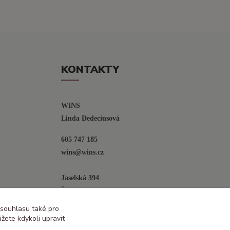
KONTAKTY
WINS
Linda Dedeciusová                             
605 747 185
wins@wins.cz                                         
Jaselská 394
Šenov u N. Jičína
742 42
 souhlasu také pro
žete kdykoli upravit