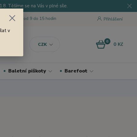
8. Těšíme se na Vás v plné síle.
 tu pro Vás od 9 do 15 hodin
Přihlášení
lat v
0
0 Kč
CZK
Baletní piškoty
Barefoot