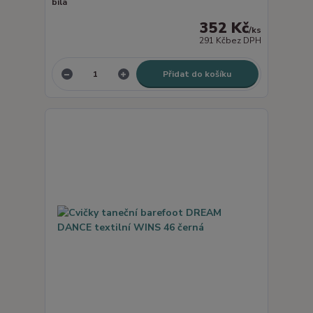
bílá
352 Kč
/
ks
291 Kč
bez DPH
Přidat do košíku