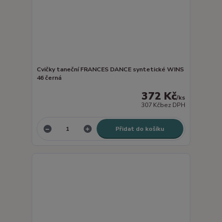
Cvičky taneční FRANCES DANCE syntetické WINS
46 černá
372 Kč
/
ks
307 Kč
bez DPH
Přidat do košíku