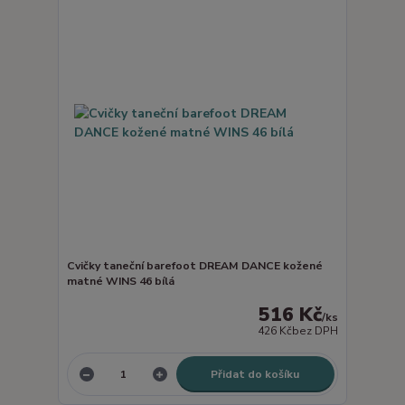
Cvičky taneční barefoot DREAM DANCE kožené
matné WINS 46 bílá
516 Kč
/
ks
426 Kč
bez DPH
Přidat do košíku