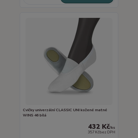
Cvičky univerzální CLASSIC UNI kožené matné
WINS 46 bílá
432 Kč
/
ks
357 Kč
bez DPH