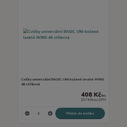
Cvičky univerzální BASIC UNI kožené lesklé WINS
46 stříbrná
408 Kč
/
ks
337 Kč
bez DPH
Přidat do košíku