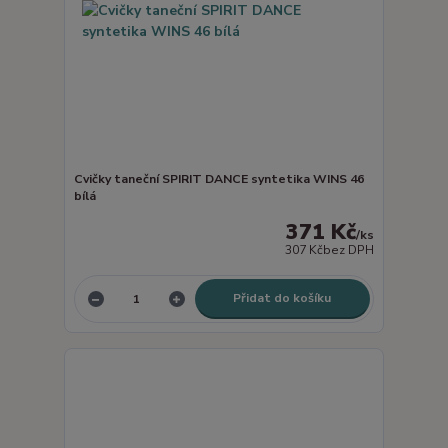
Cvičky taneční SPIRIT DANCE syntetika WINS 46
bílá
371 Kč
/
ks
307 Kč
bez DPH
Přidat do košíku