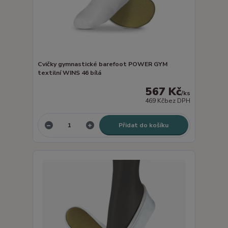
Cvičky gymnastické barefoot POWER GYM
textilní WINS 46 bílá
567 Kč
/
ks
469 Kč
bez DPH
Přidat do košíku