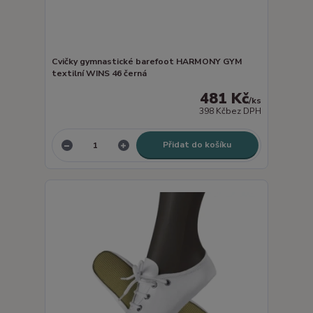
Cvičky gymnastické barefoot HARMONY GYM
textilní WINS 46 černá
481 Kč
/
ks
398 Kč
bez DPH
Přidat do košíku