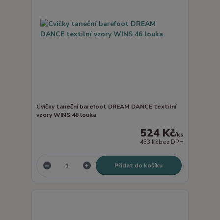
Cvičky taneční barefoot DREAM DANCE textilní
vzory WINS 46 louka
524 Kč
/
ks
433 Kč
bez DPH
Přidat do košíku