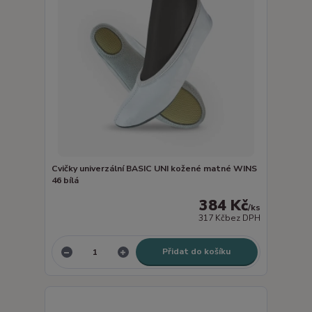
Cvičky univerzální BASIC UNI kožené matné WINS
46 bílá
384 Kč
/
ks
317 Kč
bez DPH
Přidat do košíku