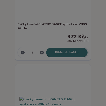
Cvičky taneční CLASSIC DANCE syntetické WINS
46 bílá
372 Kč
/
ks
307 Kč
bez DPH
Přidat do košíku