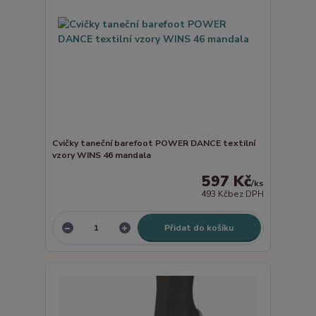
Cvičky taneční barefoot POWER DANCE textilní
vzory WINS 46 mandala
597 Kč
/
ks
493 Kč
bez DPH
Přidat do košíku