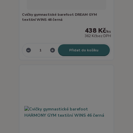
Cvičky gymnastické barefoot DREAM GYM
textilní WINS 46 černá
438 Kč
/
ks
362 Kč
bez DPH
Přidat do košíku