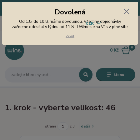
Dovolená! Od 1.8. do 10.8. máme dovolenou. Všechny objednávky
Dovolená
začneme odesílat v týdnu od 11.8. Těšíme se na Vás v plné síle.
605 747 185
Od 1.8. do 10.8. máme dovolenou. Všechny objednávky
CZK
Jsme tu pro Vás od 9 do 15
začneme odesílat v týdnu od 11.8. Těšíme se na Vás v plné síle.
hodin
Zavřít
0
0 Kč
Menu
1. krok - vyberte velikost: 46
strana
z 3
další