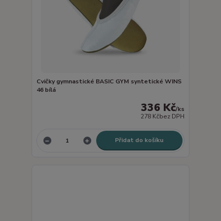
Cvičky gymnastické BASIC GYM syntetické WINS
46 bílá
336 Kč
/
ks
278 Kč
bez DPH
Přidat do košíku