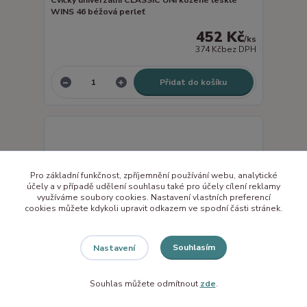
Cvičky univerzální CLASSIC UNI kožené lesklé
WINS 46 béžová perleť
452 Kč
/
ks
374 Kč
bez DPH
Přidat do košíku
Pro základní funkčnost, zpříjemnění používání webu, analytické
účely a v případě udělení souhlasu také pro účely cílení reklamy
využíváme soubory cookies. Nastavení vlastních preferencí
cookies můžete kdykoli upravit odkazem ve spodní části stránek.
Souhlasím
Nastavení
Souhlas můžete odmítnout
zde
.