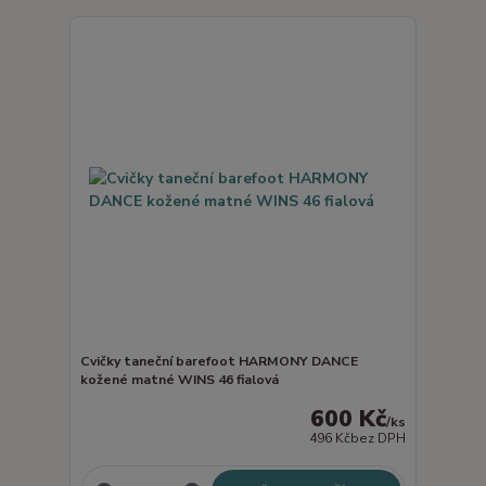
Cvičky taneční barefoot HARMONY DANCE
kožené matné WINS 46 fialová
600 Kč
/
ks
496 Kč
bez DPH