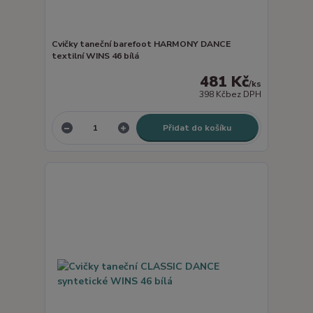
Cvičky taneční barefoot HARMONY DANCE
textilní WINS 46 bílá
481 Kč
/
ks
398 Kč
bez DPH
Přidat do košíku