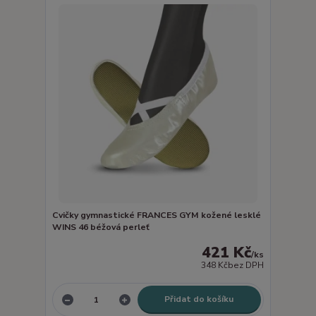
Cvičky gymnastické FRANCES GYM kožené lesklé
WINS 46 béžová perleť
421 Kč
/
ks
348 Kč
bez DPH
Přidat do košíku