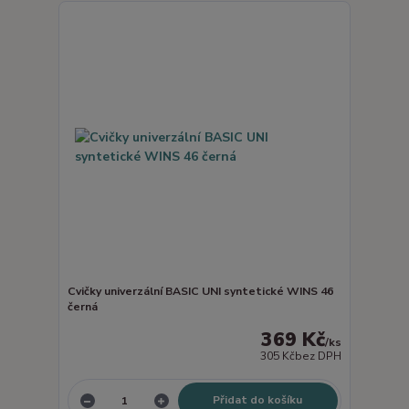
Cvičky univerzální BASIC UNI syntetické WINS 46
černá
369 Kč
/
ks
305 Kč
bez DPH
Přidat do košíku