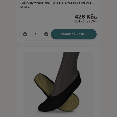
Cvičky gymnastické TALENT GYM textilní WINS
46 bílá
428 Kč
/
ks
354 Kč
bez DPH
Přidat do košíku