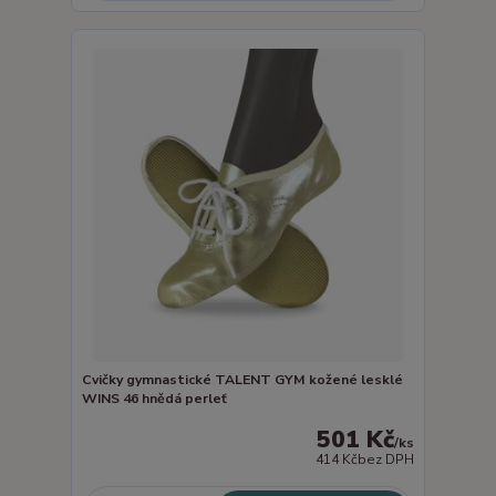
Cvičky gymnastické TALENT GYM kožené lesklé
WINS 46 hnědá perleť
501 Kč
/
ks
414 Kč
bez DPH