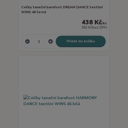
Cvičky taneční barefoot DREAM DANCE textilní
WINS 46 černá
438 Kč
/
ks
362 Kč
bez DPH
Přidat do košíku