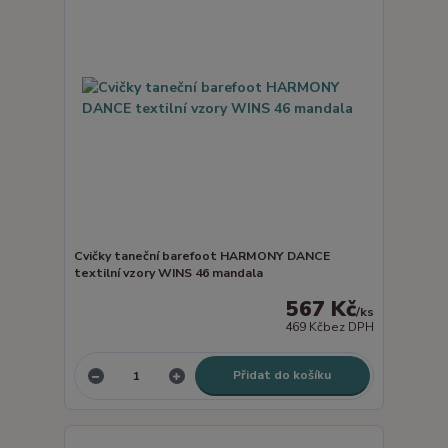
Cvičky taneční barefoot HARMONY DANCE
textilní vzory WINS 46 mandala
567 Kč
/
ks
469 Kč
bez DPH
Přidat do košíku