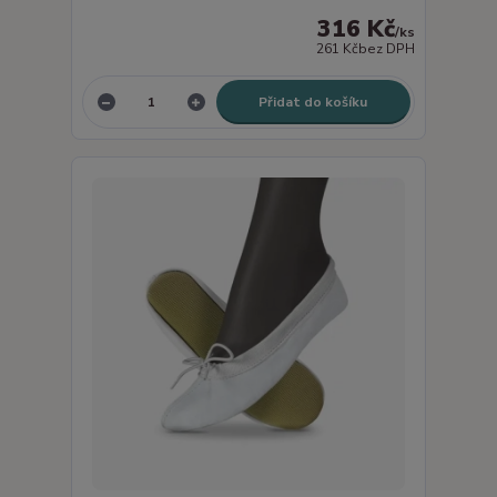
316 Kč
/
ks
261 Kč
bez DPH
Přidat do košíku