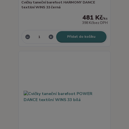
Cvičky taneční barefoot HARMONY DANCE
textilní WINS 33 černá
481 Kč
/
ks
398 Kč
bez DPH
Přidat do košíku