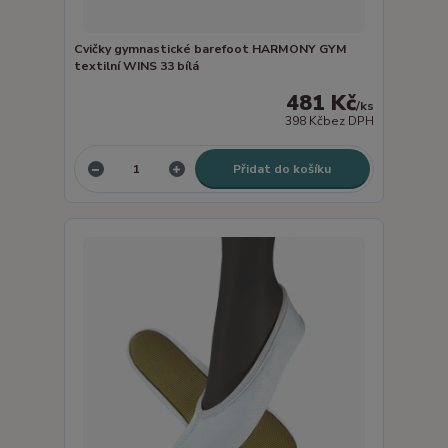
Cvičky gymnastické barefoot HARMONY GYM
textilní WINS 33 bílá
481 Kč
/
ks
398 Kč
bez DPH
Přidat do košíku