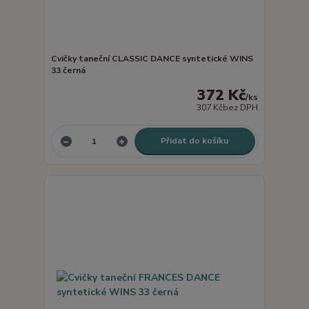
Cvičky taneční CLASSIC DANCE syntetické WINS
33 černá
372 Kč
/
ks
307 Kč
bez DPH
Přidat do košíku