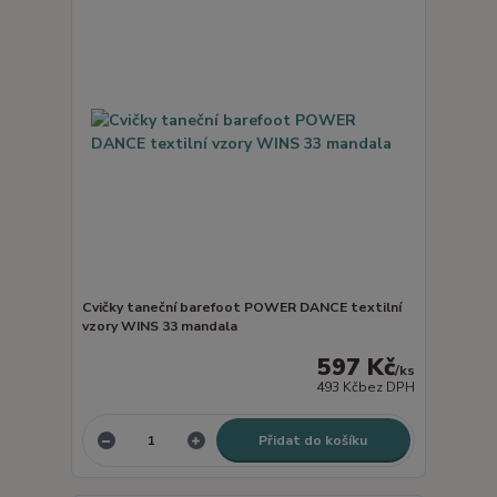
Cvičky taneční barefoot POWER DANCE textilní
vzory WINS 33 mandala
597 Kč
/
ks
493 Kč
bez DPH
Přidat do košíku