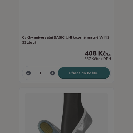
Cvičky univerzální BASIC UNI kožené matné WINS
33 žlutá
408 Kč
/
ks
337 Kč
bez DPH
Přidat do košíku