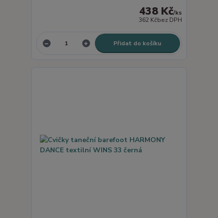
438 Kč
/
ks
362 Kč
bez DPH
Přidat do košíku