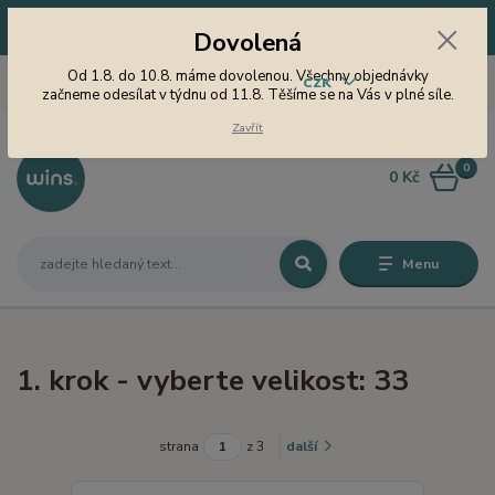
Dovolená! Od 1.8. do 10.8. máme dovolenou. Všechny objednávky
Dovolená
začneme odesílat v týdnu od 11.8. Těšíme se na Vás v plné síle.
605 747 185
Od 1.8. do 10.8. máme dovolenou. Všechny objednávky
CZK
Jsme tu pro Vás od 9 do 15
začneme odesílat v týdnu od 11.8. Těšíme se na Vás v plné síle.
hodin
Zavřít
0
0 Kč
Menu
1. krok - vyberte velikost: 33
strana
z 3
další