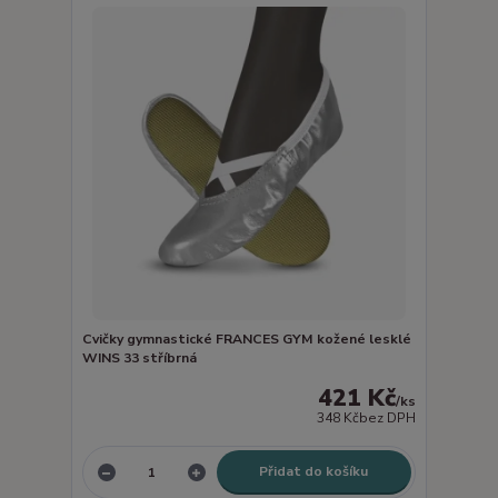
Cvičky gymnastické FRANCES GYM kožené lesklé
WINS 33 stříbrná
421 Kč
/
ks
348 Kč
bez DPH
Přidat do košíku