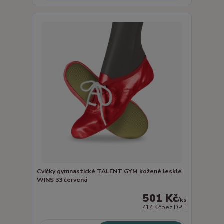
Cvičky gymnastické TALENT GYM kožené lesklé
WINS 33 červená
501 Kč
/
ks
414 Kč
bez DPH