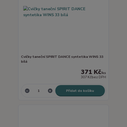
Cvičky taneční SPIRIT DANCE syntetika WINS 33
bílá
371 Kč
/
ks
307 Kč
bez DPH
Přidat do košíku