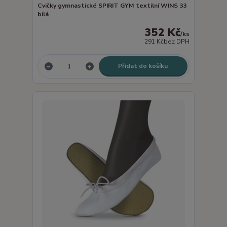
Cvičky gymnastické SPIRIT GYM textilní WINS 33
bílá
352 Kč
/
ks
291 Kč
bez DPH
Přidat do košíku