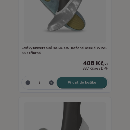
Cvičky univerzální BASIC UNI kožené lesklé WINS
33 stříbrná
408 Kč
/
ks
337 Kč
bez DPH
Přidat do košíku