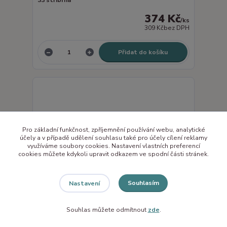
33 stříbrná
374 Kč
/
ks
309 Kč
bez DPH
Přidat do košíku
Pro základní funkčnost, zpříjemnění používání webu, analytické
účely a v případě udělení souhlasu také pro účely cílení reklamy
využíváme soubory cookies. Nastavení vlastních preferencí
cookies můžete kdykoli upravit odkazem ve spodní části stránek.
Souhlasím
Nastavení
Souhlas můžete odmítnout
zde
.