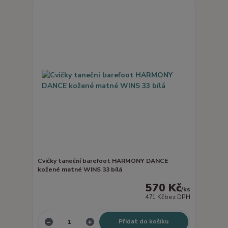
Cvičky taneční barefoot HARMONY DANCE
kožené matné WINS 33 bílá
570 Kč
/
ks
471 Kč
bez DPH
Přidat do košíku