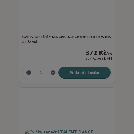
Cvičky taneční FRANCES DANCE syntetické WINS
33 černá
372 Kč
/
ks
307 Kč
bez DPH
Přidat do košíku