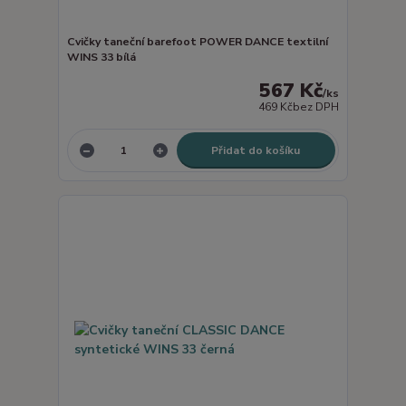
Cvičky taneční barefoot POWER DANCE textilní
WINS 33 bílá
567 Kč
/
ks
469 Kč
bez DPH
Přidat do košíku