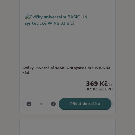
Cvičky univerzální BASIC UNI syntetické WINS 33
bílá
369 Kč
/
ks
305 Kč
bez DPH
Přidat do košíku