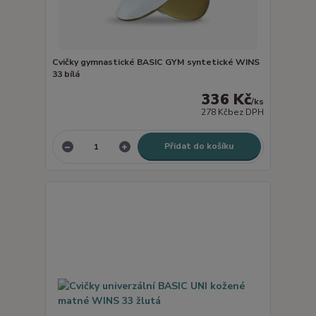
Cvičky gymnastické BASIC GYM syntetické WINS
33 bílá
336 Kč
/
ks
278 Kč
bez DPH
Přidat do košíku