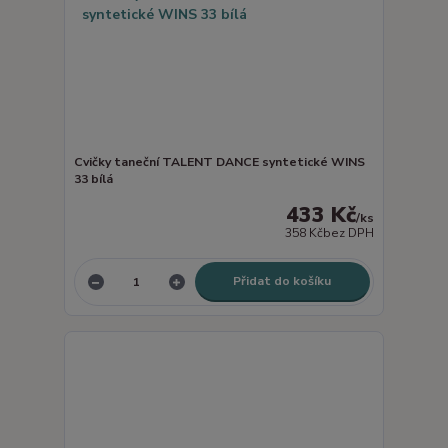
Cvičky taneční TALENT DANCE syntetické WINS
33 bílá
433 Kč
/
ks
358 Kč
bez DPH
Přidat do košíku