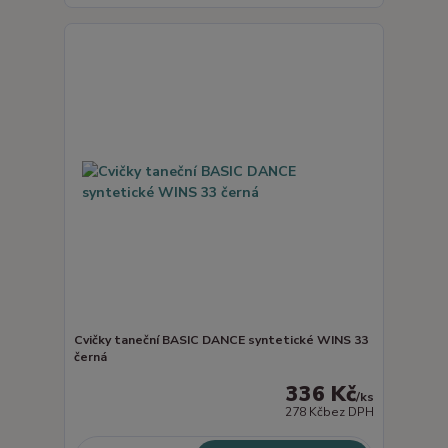
Cvičky taneční BASIC DANCE syntetické WINS 33
černá
336 Kč
/
ks
278 Kč
bez DPH