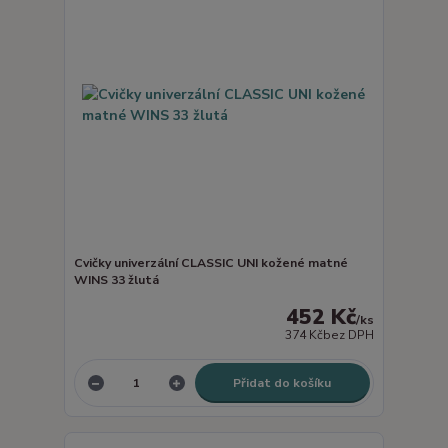
Cvičky univerzální CLASSIC UNI kožené matné
WINS 33 žlutá
452 Kč
/
ks
374 Kč
bez DPH
Přidat do košíku