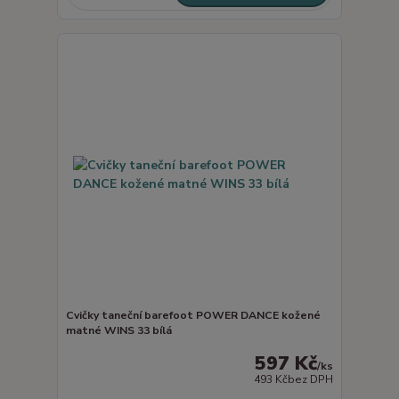
Cvičky taneční barefoot POWER DANCE kožené
matné WINS 33 bílá
597 Kč
/
ks
493 Kč
bez DPH