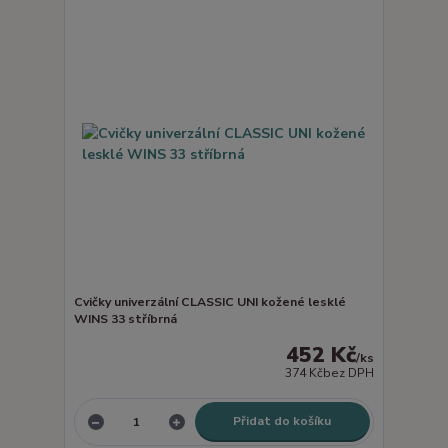
Cvičky univerzální CLASSIC UNI kožené lesklé
WINS 33 stříbrná
452 Kč
/
ks
374 Kč
bez DPH
Přidat do košíku