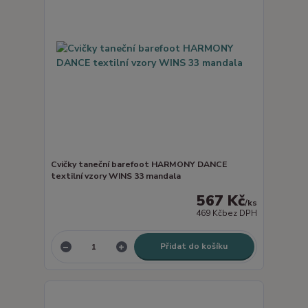
Cvičky taneční barefoot HARMONY DANCE
textilní vzory WINS 33 mandala
567 Kč
/
ks
469 Kč
bez DPH
Přidat do košíku