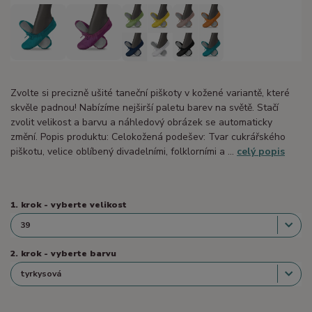
Zvolte si precizně ušité taneční piškoty v kožené variantě, které
skvěle padnou! Nabízíme nejširší paletu barev na světě. Stačí
zvolit velikost a barvu a náhledový obrázek se automaticky
změní. Popis produktu: Celokožená podešev: Tvar cukrářského
piškotu, velice oblíbený divadelními, folklorními a ...
celý popis
1. krok - vyberte velikost
2. krok - vyberte barvu