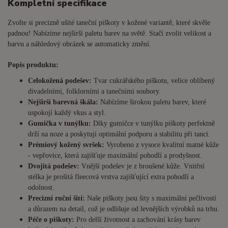
Kompletní specifikace
Zvolte si precizně ušité taneční piškoty v kožené variantě, které skvěle
padnou! Nabízíme nejširší paletu barev na světě. Stačí zvolit velikost a
barvu a náhledový obrázek se automaticky změní.
Popis produktu:
Celokožená podešev:
Tvar cukrářského piškotu, velice oblíbený
divadelními, folklorními a tanečními soubory.
Nejširší barevná škála:
Nabízíme širokou paletu barev, které
uspokojí každý vkus a styl.
Gumička v tunýlku:
Díky gumičce v tunýlku piškoty perfektně
drží na noze a poskytují optimální podporu a stabilitu při tanci.
Prémiový kožený svršek:
Vyrobeno z vysoce kvalitní matné kůže
- vepřovice, která zajišťuje maximální pohodlí a prodyšnost.
Dvojitá podešev:
Vnější podešev je z broušené kůže. Vnitřní
stélka je prošitá fleecová vrstva zajišťující extra pohodlí a
odolnost.
Precizní ruční šití:
Naše piškoty jsou šity s maximální pečlivostí
a důrazem na detail, což je odlišuje od levnějších výrobků na trhu.
Péče o piškoty:
Pro delší životnost a zachování krásy barev