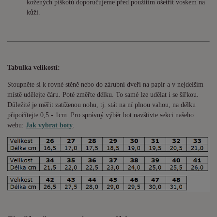
kožených piškotů doporučujeme před použitím ošetřit voskem na
kůži.
Tabulka velikostí:
Stoupněte si k rovné stěně nebo do
zárubní
dveří na papír a v nejdelším
místě udělejte čáru. Poté změřte délku. To samé lze udělat i se šířkou.
Důležité je měřit zatíženou nohu, tj. stát na ní plnou vahou,
na délku
připočítejte 0,5 - 1cm
. Pro správný výběr bot navštivte sekci našeho
webu:
Jak vybrat boty
.