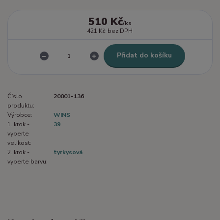
510 Kč
/
ks
421 Kč
bez DPH
Přidat do košíku
Číslo
20001-136
produktu:
Výrobce:
WINS
1. krok -
39
vyberte
velikost:
2. krok -
tyrkysová
vyberte barvu: