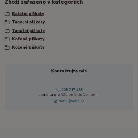
Zboží zařazeno v kategoriích
Baletní piškoty
Taneční piškoty
Taneční piškoty
Kožené piškoty
Kožené piškoty
Kontaktujte nás
605 747 185
Jsme tu pro Vás od 9 do 15 hodin
wins@wins.cz