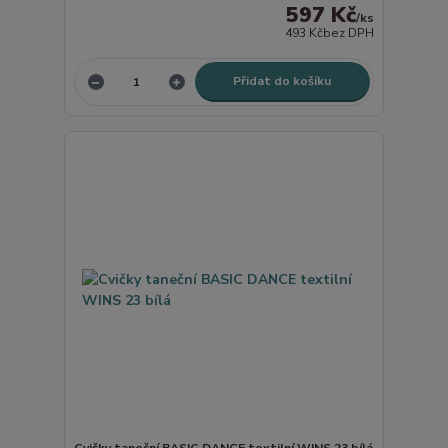
597 Kč
/
ks
493 Kč
bez DPH
Přidat do košíku