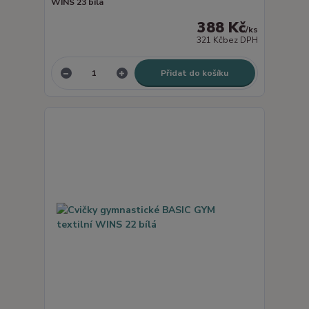
WINS 23 bílá
388 Kč
/
ks
321 Kč
bez DPH
Přidat do košíku