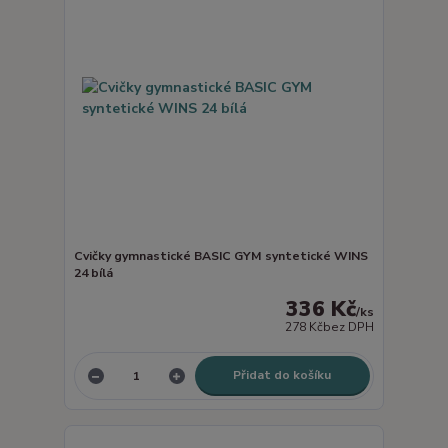
Cvičky gymnastické BASIC GYM syntetické WINS
24 bílá
336 Kč
/
ks
278 Kč
bez DPH
Přidat do košíku