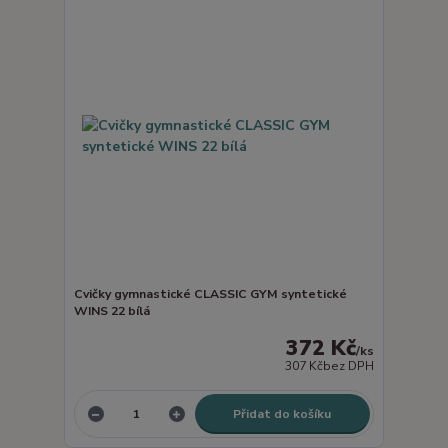
Cvičky gymnastické CLASSIC GYM syntetické
WINS 22 bílá
372 Kč
/
ks
307 Kč
bez DPH
Přidat do košíku