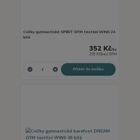
Cvičky gymnastické SPIRIT GYM textilní WINS 24
bílá
352 Kč
/
ks
291 Kč
bez DPH
Přidat do košíku