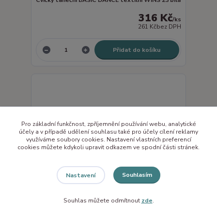
Cvičky taneční BASIC DANCE textilní WINS 23 bílá
316 Kč
/
ks
261 Kč
bez DPH
Přidat do košíku
Pro základní funkčnost, zpříjemnění používání webu, analytické
účely a v případě udělení souhlasu také pro účely cílení reklamy
využíváme soubory cookies. Nastavení vlastních preferencí
cookies můžete kdykoli upravit odkazem ve spodní části stránek.
Souhlasím
Nastavení
Souhlas můžete odmítnout
zde
.