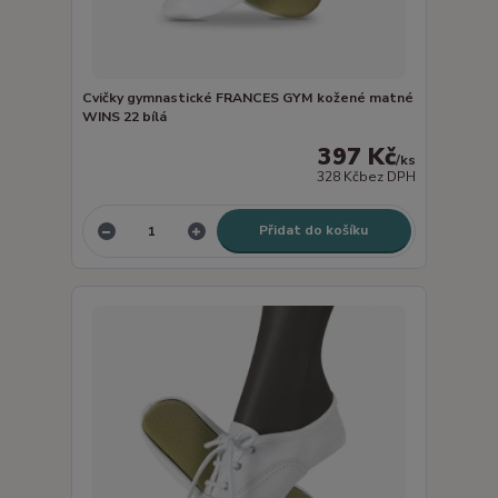
Cvičky gymnastické FRANCES GYM kožené matné
WINS 22 bílá
397 Kč
/
ks
328 Kč
bez DPH
Přidat do košíku