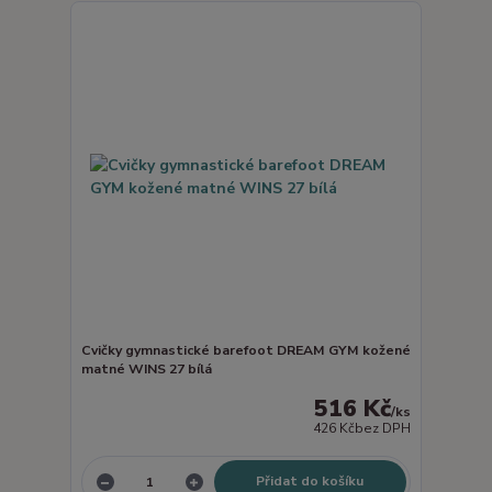
Cvičky gymnastické barefoot DREAM GYM kožené
matné WINS 27 bílá
516 Kč
/
ks
426 Kč
bez DPH
Přidat do košíku