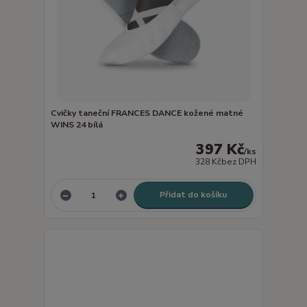
Cvičky taneční FRANCES DANCE kožené matné
WINS 24 bílá
397 Kč
/
ks
328 Kč
bez DPH
Přidat do košíku