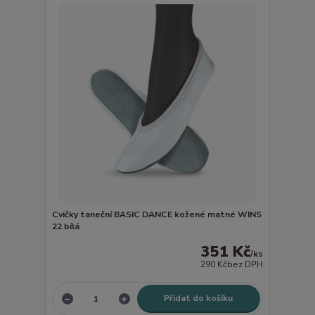
Cvičky taneční BASIC DANCE kožené matné WINS
22 bílá
351 Kč
/
ks
290 Kč
bez DPH
Přidat do košíku