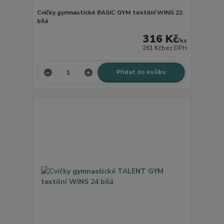
Cvičky gymnastické BASIC GYM textilní WINS 22
bílá
316 Kč
/
ks
261 Kč
bez DPH
Přidat do košíku