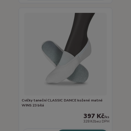
Cvičky taneční CLASSIC DANCE kožené matné
WINS 23 bílá
397 Kč
/
ks
328 Kč
bez DPH