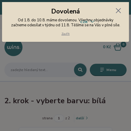
Dovolená! Od 1.8. do 10.8. máme dovolenou. Všechny objednávky
Dovolená
začneme odesílat v týdnu od 11.8. Těšíme se na Vás v plné síle.
605 747 185
Od 1.8. do 10.8. máme dovolenou. Všechny objednávky
CZK
Jsme tu pro Vás od 9 do 15
začneme odesílat v týdnu od 11.8. Těšíme se na Vás v plné síle.
hodin
Zavřít
0
0 Kč
Menu
2. krok - vyberte barvu: bílá
strana
z 2
další