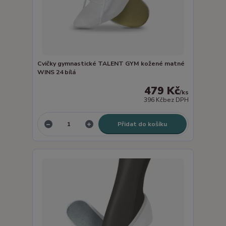
Cvičky gymnastické TALENT GYM kožené matné
WINS 24 bílá
479 Kč
/
ks
396 Kč
bez DPH
Přidat do košíku