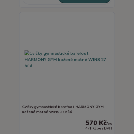
Cvičky gymnastické barefoot HARMONY GYM
kožené matné WINS 27 bílá
570 Kč
/
ks
471 Kč
bez DPH