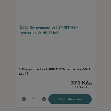
Cvičky gymnastické SPIRIT GYM syntetika WINS
22 bílá
371 Kč
/
ks
307 Kč
bez DPH
Přidat do košíku