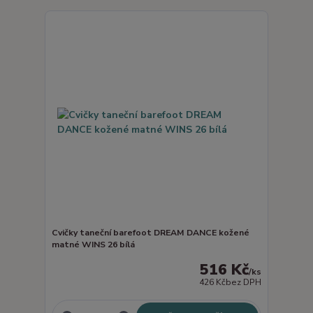
Cvičky taneční barefoot DREAM DANCE kožené
matné WINS 26 bílá
516 Kč
/
ks
426 Kč
bez DPH