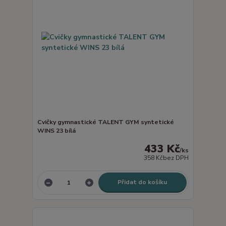
Cvičky gymnastické TALENT GYM syntetické
WINS 23 bílá
433 Kč
/
ks
358 Kč
bez DPH
Přidat do košíku