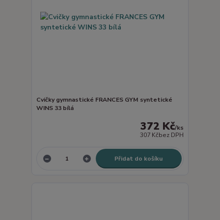
Cvičky gymnastické FRANCES GYM syntetické
WINS 33 bílá
372 Kč
/
ks
307 Kč
bez DPH
Přidat do košíku