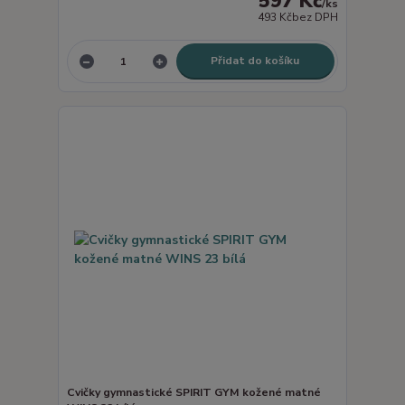
597 Kč
/
ks
493 Kč
bez DPH
Přidat do košíku
Cvičky gymnastické SPIRIT GYM kožené matné