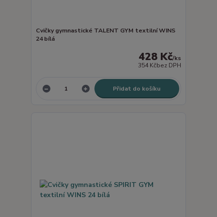
Cvičky gymnastické TALENT GYM textilní WINS
24 bílá
428 Kč
/
ks
354 Kč
bez DPH
Přidat do košíku