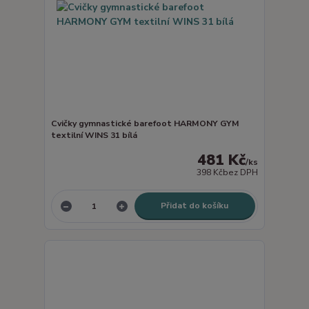
Cvičky gymnastické barefoot HARMONY GYM
textilní WINS 31 bílá
481 Kč
/
ks
398 Kč
bez DPH
Přidat do košíku