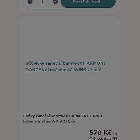
Přidat do košíku
Cvičky taneční barefoot HARMONY DANCE
kožené matné WINS 27 bílá
570 Kč
/
ks
471 Kč
bez DPH