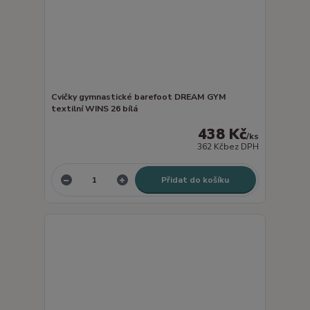
Cvičky gymnastické barefoot DREAM GYM
textilní WINS 26 bílá
438 Kč
/
ks
362 Kč
bez DPH
Přidat do košíku