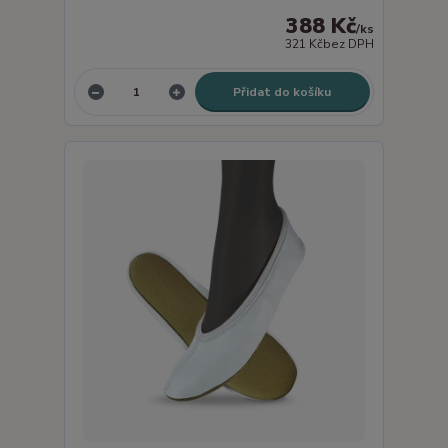
388 Kč
/
ks
321 Kč
bez DPH
Přidat do košíku