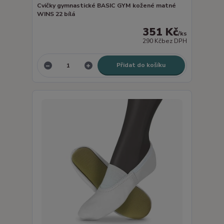
Cvičky gymnastické BASIC GYM kožené matné
WINS 22 bílá
351 Kč
/
ks
290 Kč
bez DPH
Přidat do košíku