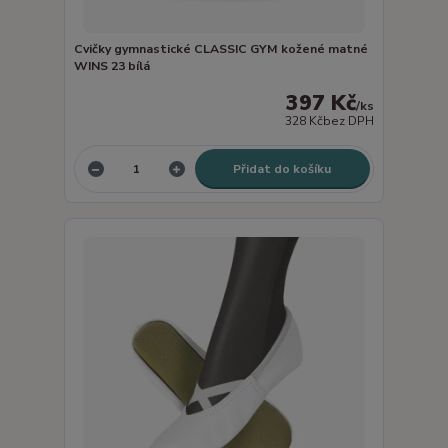
Cvičky gymnastické CLASSIC GYM kožené matné
WINS 23 bílá
397 Kč
/
ks
328 Kč
bez DPH
Přidat do košíku