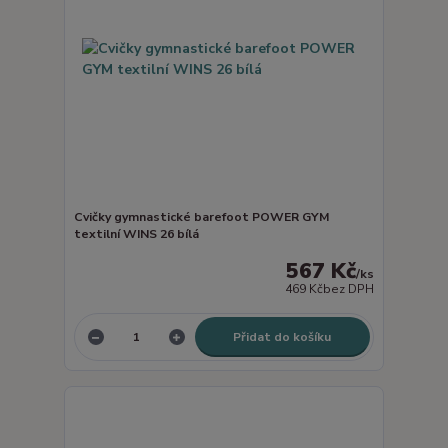
Cvičky gymnastické barefoot POWER GYM
textilní WINS 26 bílá
567 Kč
/
ks
469 Kč
bez DPH
Přidat do košíku